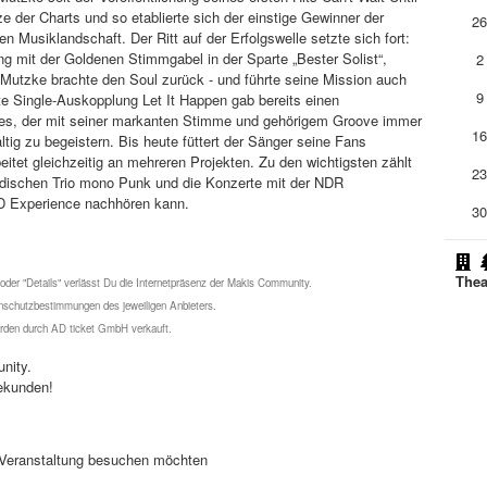
ze der Charts und so etablierte sich der einstige Gewinner der
2
siklandschaft. Der Ritt auf der Erfolgswelle setzte sich fort:
g mit der Goldenen Stimmgabel in der Sparte „Bester Solist“,
2
. Mutzke brachte den Soul zurück - und führte seine Mission auch
9
e Single-Auskopplung Let It Happen gab bereits einen
s, der mit seiner markanten Stimme und gehörigem Groove immer
1
tig zu begeistern. Bis heute füttert der Sänger seine Fans
itet gleichzeitig an mehreren Projekten. Zu den wichtigsten zählt
2
ndischen Trio mono Punk und die Konzerte mit der NDR
CD Experience nachhören kann.
3
Thea
 oder "Details" verlässt Du die Internetpräsenz der Makis Community.
schutzbestimmungen des jeweiligen Anbieters.
werden durch AD ticket GmbH verkauft.
nity.
ekunden!
se Veranstaltung besuchen möchten