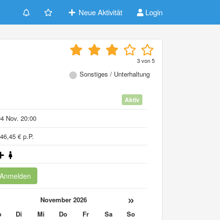
Neue Aktivität
Login
3
von
5
Sonstiges / Unterhaltung
Aktiv
4 Nov. 20:00
46,45 € p.P.
Anmelden
«
»
November 2026
o
Di
Mi
Do
Fr
Sa
So