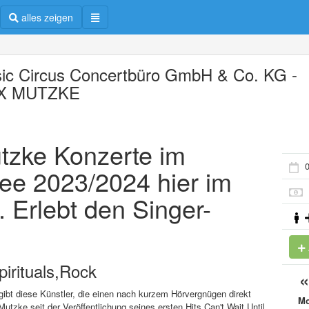
alles zeigen
ic Circus Concertbüro GmbH & Co. KG -
X MUTZKE
utzke Konzerte im
0
ee 2023/2024 hier im
. Erlebt den Singer-
irituals,Rock
ibt diese Künstler, die einen nach kurzem Hörvergnügen direkt
M
tzke seit der Veröffentlichung seines ersten Hits Can't Wait Until