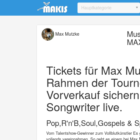
Update cookies preferences
Hauptkategorie
Mus
Max Mutzke
MA
Tickets für Max M
Rahmen der Tourn
Vorverkauf sichern
Songwriter live.
Pop,R'n'B,Soul,Gospels & Sp
Vom Talentshow-Gewinner zum Vollblutkünstler Es g
vollends vereinnahmen. So geht es einem bei Max Mu