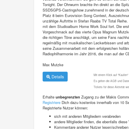
Tonight. Der Ohrwurm brachte ihn direkt an die Spit
SSDSGPS-Castingshow zunehmend in der deutschen Mu
Platz 8 beim Eurovision Song Contest, Auszeichnun
unzählige Auftritte in Stefan Raabs TV Total Reihe
mit dem Studioalbum Home Work Soul fort. Die erst
Vorgeschmack auf das vierte Opus Magnum Mutzke
die richtigen Töne anschlägt, um seine Fans nachhal
regelmäßig mit musikalischen Leckerbissen und arbe
seine Zusammenarbeit mit dem erfolgreichen hollä
Radiophilharmonie im Jahr 2016, die man auf der 
Max Mutzke
Mit einem Klick auf "Kaufen"
Details
Es gelten die AGB und Daten
Tickets für diese Aktivität 
Erhalte
unbegrenzten
Zugang zu der Makis Commu
Registriere
Dich dazu kostenlos innerhalb von 10 S
Registrierte Nutzer können:
sich mit anderen Mitgliedern verabreden
andere Mitglieder finden, die ebenfalls die
Kommentare anderer Nutzer lesen/schreiben