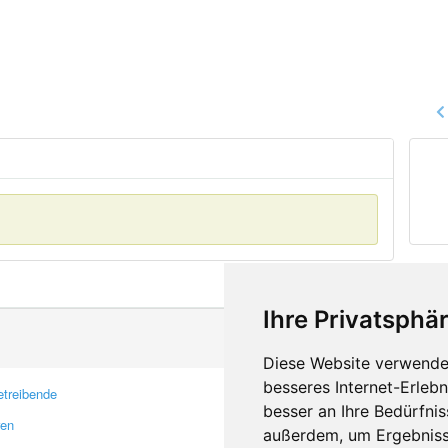
Ihre Privatsphär
Diese Website verwendet
besseres Internet-Erleb
treibende
Kontakt
besser an Ihre Bedürfni
ren
Feedback
außerdem, um Ergebniss