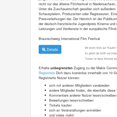
nicht nur das älteste Filmfestival in Niedersachse
Unter die Zuschauerschaft gesellen sich außerdem
Schauspielern, Produzenten oder Regisseuren. Ein
Preisverleihungen dar. Der Heinrich ist der Publik
der deutsch-französische Jugendpreis Kinema und na
Leistungen und Verdienste in der europäische Filmk
Braunschweig International Film Festival
Mit einem Klick auf "Kaufen"
Details
Es gelten die AGB und Daten
Tickets für diese Aktivität 
Erhalte
unbegrenzten
Zugang zu der Makis Commu
Registriere
Dich dazu kostenlos innerhalb von 10 S
Registrierte Nutzer können:
sich mit anderen Mitgliedern verabreden
andere Mitglieder finden, die ebenfalls die
Kommentare anderer Nutzer lesen/schreiben
Bewertungen lesen/schreiben
Tickets kaufen
sich an Veranstaltungen anmelden
und vieles mehr!