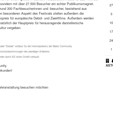
n, sondern mit über 27.500 Besucher ein echter Publikumsmagnet.
2
 rund 300 Fachbesucherinnen und -besucher, bestehend aus
en besonderen Aspekt des Festivals stellen außerdem die
3
umspreis für europäische Debüt- und Zweitfilme. Außerdem werden
1
türlich der Hauptpreis für herausragende darstellerische
ultur vergeben.
1
2
 oder "Details" verlässt Du die Internetpräsenz der Makis Community.
1
schutzbestimmungen des jeweiligen Anbieters.
werden durch AD ticket GmbH verkauft.
ASTO
nity.
ekunden!
se Veranstaltung besuchen möchten