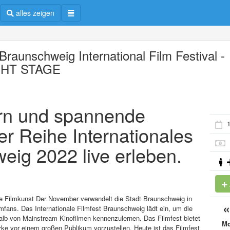
alles zeigen
Braunschweig International Film Festival -
GHT STAGE
ern und spannende
1
er Reihe Internationales
eig 2022 live erleben.
he Filmkunst Der November verwandelt die Stadt Braunschweig in
lmfans. Das Internationale Filmfest Braunschweig lädt ein, um die
lb von Mainstream Kinofilmen kennenzulernen. Das Filmfest bietet
M
ke vor einem großen Publikum vorzustellen. Heute ist das Filmfest