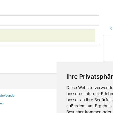
Ihre Privatsphär
Diese Website verwendet
besseres Internet-Erleb
treibende
Kontakt
besser an Ihre Bedürfni
ren
Feedback
außerdem, um Ergebniss
Fehler melden
Besucher kommen oder u