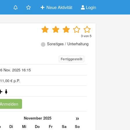
Neue Aktivität
Login
3
von
5
Sonstiges / Unterhaltung
Fertiggestellt
6 Nov. 2025 16:15
11,00 € p.P.
Anmelden
«
»
November 2025
o
Di
Mi
Do
Fr
Sa
So