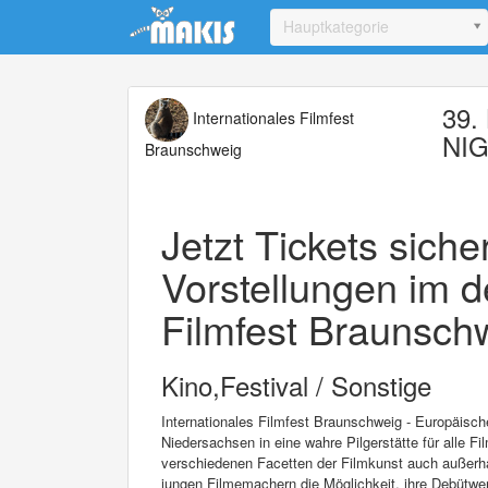
Update cookies preferences
Hauptkategorie
39. 
Internationales Filmfest
NI
Braunschweig
Jetzt Tickets sich
Vorstellungen im d
Filmfest Braunschw
Kino,Festival / Sonstige
Internationales Filmfest Braunschweig - Europäisc
Niedersachsen in eine wahre Pilgerstätte für alle Fi
verschiedenen Facetten der Filmkunst auch außerha
jungen Filmemachern die Möglichkeit, ihre Debütwer