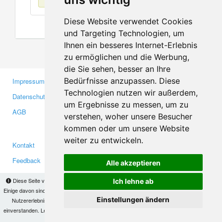
Diese Website verwendet Cookies
und Targeting Technologien, um
Ihnen ein besseres Internet-Erlebnis
zu ermöglichen und die Werbung,
die Sie sehen, besser an Ihre
Bedürfnisse anzupassen. Diese
Impressum
Gewerbetreibende
Technologien nutzen wir außerdem,
Datenschutzerklärung
Investoren
um Ergebnisse zu messen, um zu
AGB
Presse
verstehen, woher unsere Besucher
Medien
kommen oder um unsere Website
weiter zu entwickeln.
Kontakt
Facebook
Feedback
Twitter
Alle akzeptieren
Fehler melden
YouTube
Diese Seite verwendet Cookies, um Informationen auf Ihrem Computer zu speichern.
Ich lehne ab
Google+
Einige davon sind notwendig, damit unsere Seite funktioniert, andere helfen uns dabei, das
Einstellungen ändern
Nutzererlebnis zu verbessern. Mit der Nutzung dieser Seite erklären Sie sich damit
einverstanden. Lesen Sie unsere
Datenschutzbestimmungen
, um mehr zur Deaktivierung
Makis
© Copyright 2026
von Cookies zu erfahren.
OK