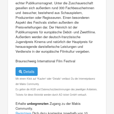
echter Publikumsmagnet. Unter die Zuschauerschaft
gesellen sich außerdem rund 300 Fachbesucherinnen
und -besucher, bestehend aus Schauspielern,
Produzenten oder Regisseuren. Einen besonderen
Aspekt des Festivals stellen außerdem die
Preisverleihungen dar. Der Heinrich ist der
Publikumspreis für europäische Debüt- und Zweitfilme.
Außerdem werden der deutsch-französische
Jugendpreis Kinema und natürlich der Hauptpreis für
herausragende darstellerische Leistungen und
Verdienste in der europäische Filmkultur vergeben.
Braunschweig International Film Festival
Details
Mit einem Klick auf "Kaufen" oder "Details" verlässt Du die Internetpräsenz
der Makis Community.
Es gelten die AGB und Datenschutzbestimmungen des jeweiligen Anbieters.
Tickets für diese Aktivität werden durch AD ticket GmbH verkauft.
Erhalte
unbegrenzten
Zugang zu der Makis
Community.
Registriere
Dich dazu kostenlos innerhalb von 10