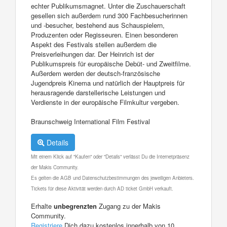
echter Publikumsmagnet. Unter die Zuschauerschaft
gesellen sich außerdem rund 300 Fachbesucherinnen
und -besucher, bestehend aus Schauspielern,
Produzenten oder Regisseuren. Einen besonderen
Aspekt des Festivals stellen außerdem die
Preisverleihungen dar. Der Heinrich ist der
Publikumspreis für europäische Debüt- und Zweitfilme.
Außerdem werden der deutsch-französische
Jugendpreis Kinema und natürlich der Hauptpreis für
herausragende darstellerische Leistungen und
Verdienste in der europäische Filmkultur vergeben.
Braunschweig International Film Festival
Details
Mit einem Klick auf "Kaufen" oder "Details" verlässt Du die Internetpräsenz
der Makis Community.
Es gelten die AGB und Datenschutzbestimmungen des jeweiligen Anbieters.
Tickets für diese Aktivität werden durch AD ticket GmbH verkauft.
Erhalte
unbegrenzten
Zugang zu der Makis
Community.
Registriere
Dich dazu kostenlos innerhalb von 10