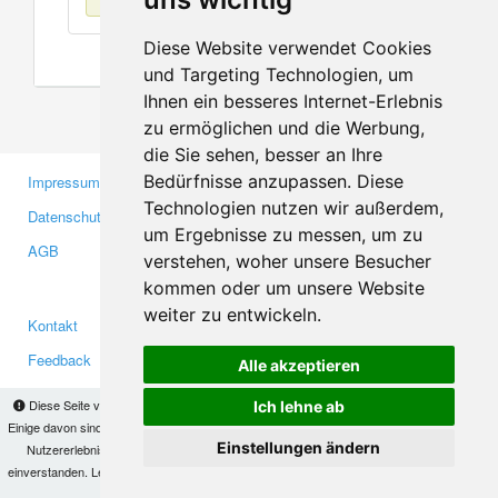
Diese Website verwendet Cookies
und Targeting Technologien, um
Ihnen ein besseres Internet-Erlebnis
zu ermöglichen und die Werbung,
die Sie sehen, besser an Ihre
Bedürfnisse anzupassen. Diese
Impressum
Gewerbetreibende
Technologien nutzen wir außerdem,
Datenschutzerklärung
Investoren
um Ergebnisse zu messen, um zu
AGB
Presse
verstehen, woher unsere Besucher
Medien
kommen oder um unsere Website
weiter zu entwickeln.
Kontakt
Facebook
Feedback
Twitter
Alle akzeptieren
Fehler melden
YouTube
Diese Seite verwendet Cookies, um Informationen auf Ihrem Computer zu speichern.
Ich lehne ab
Google+
Einige davon sind notwendig, damit unsere Seite funktioniert, andere helfen uns dabei, das
Einstellungen ändern
Nutzererlebnis zu verbessern. Mit der Nutzung dieser Seite erklären Sie sich damit
einverstanden. Lesen Sie unsere
Datenschutzbestimmungen
, um mehr zur Deaktivierung
Makis
© Copyright 2026
von Cookies zu erfahren.
OK