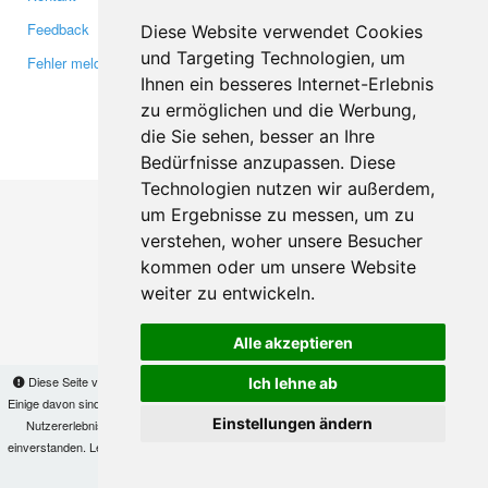
Feedback
Twitter
Diese Website verwendet Cookies
und Targeting Technologien, um
Fehler melden
YouTube
Ihnen ein besseres Internet-Erlebnis
Google+
zu ermöglichen und die Werbung,
die Sie sehen, besser an Ihre
Makis
© Copyright 2026
Bedürfnisse anzupassen. Diese
Technologien nutzen wir außerdem,
um Ergebnisse zu messen, um zu
verstehen, woher unsere Besucher
kommen oder um unsere Website
weiter zu entwickeln.
Alle akzeptieren
Diese Seite verwendet Cookies, um Informationen auf Ihrem Computer zu speichern.
Ich lehne ab
Einige davon sind notwendig, damit unsere Seite funktioniert, andere helfen uns dabei, das
Einstellungen ändern
Nutzererlebnis zu verbessern. Mit der Nutzung dieser Seite erklären Sie sich damit
einverstanden. Lesen Sie unsere
Datenschutzbestimmungen
, um mehr zur Deaktivierung
von Cookies zu erfahren.
OK