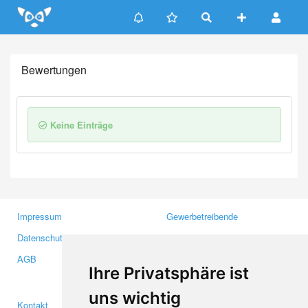
Update cookies preferences
Bewertungen
Keine Einträge
Impressum
Gewerbetreibende
Datenschutzerklärung
Investoren
AGB
Presse
Ihre Privatsphäre ist
Medien
uns wichtig
Kontakt
Facebook