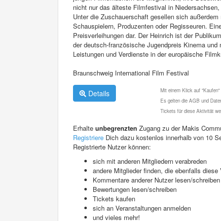
nicht nur das älteste Filmfestival in Niedersachse
Unter die Zuschauerschaft gesellen sich außerdem
Schauspielern, Produzenten oder Regisseuren. Ein
Preisverleihungen dar. Der Heinrich ist der Publik
der deutsch-französische Jugendpreis Kinema und na
Leistungen und Verdienste in der europäische Filmk
Braunschweig International Film Festival
Mit einem Klick auf "Kaufen"
Details
Es gelten die AGB und Daten
Tickets für diese Aktivität 
Erhalte
unbegrenzten
Zugang zu der Makis Commu
Registriere
Dich dazu kostenlos innerhalb von 10 S
Registrierte Nutzer können:
sich mit anderen Mitgliedern verabreden
andere Mitglieder finden, die ebenfalls die
Kommentare anderer Nutzer lesen/schreiben
Bewertungen lesen/schreiben
Tickets kaufen
sich an Veranstaltungen anmelden
und vieles mehr!