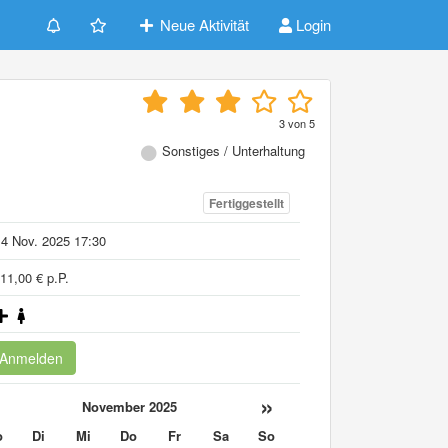
Neue Aktivität
Login
3
von
5
Sonstiges / Unterhaltung
Fertiggestellt
4 Nov. 2025 17:30
11,00 € p.P.
Anmelden
«
»
November 2025
o
Di
Mi
Do
Fr
Sa
So