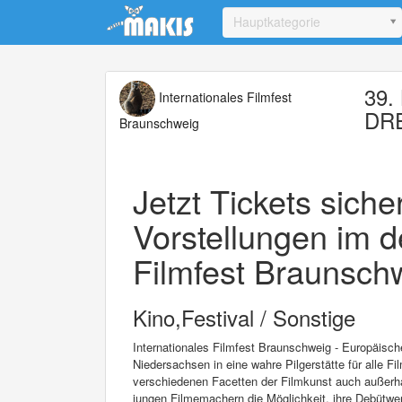
Update cookies preferences
Hauptkategorie
39. 
Internationales Filmfest
DR
Braunschweig
Jetzt Tickets sich
Vorstellungen im d
Filmfest Braunschw
Kino,Festival / Sonstige
Internationales Filmfest Braunschweig - Europäisc
Niedersachsen in eine wahre Pilgerstätte für alle Fi
verschiedenen Facetten der Filmkunst auch außerha
jungen Filmemachern die Möglichkeit, ihre Debütwer