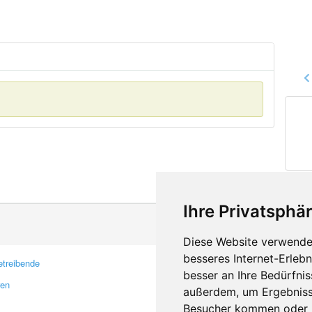
Ihre Privatsphär
Diese Website verwendet
besseres Internet-Erleb
treibende
Kontakt
besser an Ihre Bedürfni
ren
Feedback
außerdem, um Ergebniss
Fehler melden
Besucher kommen oder u