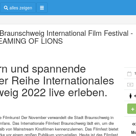
alles zeigen
Braunschweig International Film Festival -
EAMING OF LIONS
ern und spannende
1
er Reihe Internationales
eig 2022 live erleben.
he Filmkunst Der November verwandelt die Stadt Braunschweig in
lmfans. Das Internationale Filmfest Braunschweig lädt ein, um die
lb von Mainstream Kinofilmen kennenzulernen. Das Filmfest bietet
M
ke vor einem großen Publikum vorzustellen. Heute ist das Filmfest