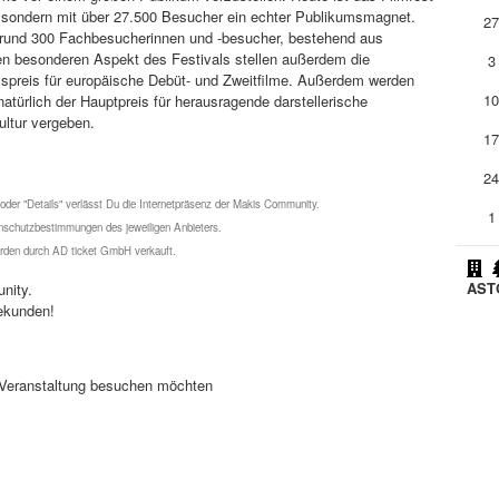
n, sondern mit über 27.500 Besucher ein echter Publikumsmagnet.
2
 rund 300 Fachbesucherinnen und -besucher, bestehend aus
en besonderen Aspekt des Festivals stellen außerdem die
3
umspreis für europäische Debüt- und Zweitfilme. Außerdem werden
1
türlich der Hauptpreis für herausragende darstellerische
ultur vergeben.
1
2
 oder "Details" verlässt Du die Internetpräsenz der Makis Community.
1
schutzbestimmungen des jeweiligen Anbieters.
werden durch AD ticket GmbH verkauft.
ASTO
nity.
ekunden!
se Veranstaltung besuchen möchten