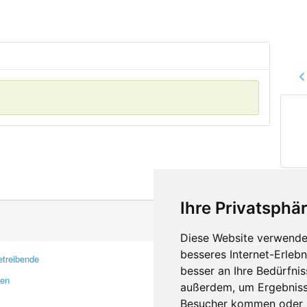
Ihre Privatsphär
Diese Website verwendet
besseres Internet-Erleb
treibende
Kontakt
besser an Ihre Bedürfni
ren
Feedback
außerdem, um Ergebniss
Fehler melden
Besucher kommen oder u