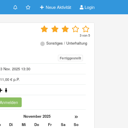
Neue Aktivität
Login
3
von
5
Sonstiges / Unterhaltung
Fertiggestellt
3 Nov. 2025 13:30
11,00 € p.P.
Anmelden
«
»
November 2025
o
Di
Mi
Do
Fr
Sa
So