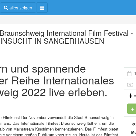
alles zeigen
Braunschweig International Film Festival -
HNSUCHT IN SANGERHAUSEN
ern und spannende
1
er Reihe Internationales
eig 2022 live erleben.
he Filmkunst Der November verwandelt die Stadt Braunschweig in
lmfans. Das Internationale Filmfest Braunschweig lädt ein, um die
lb von Mainstream Kinofilmen kennenzulernen. Das Filmfest bietet
M
ke vor einem großen Publikum vorzustellen. Heute ist das Filmfest