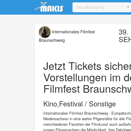
Update cookies preferences
Hauptkategorie
39. 
Internationales Filmfest
SE
Braunschweig
Jetzt Tickets sich
Vorstellungen im d
Filmfest Braunschw
Kino,Festival / Sonstige
Internationales Filmfest Braunschweig - Europäisc
Niedersachsen in eine wahre Pilgerstätte für alle Fi
verschiedenen Facetten der Filmkunst auch außerha
jungen Filmemachern die Möglichkeit, ihre Debütwer