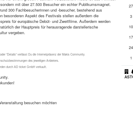
n, sondern mit über 27.500 Besucher ein echter Publikumsmagnet.
2
 rund 300 Fachbesucherinnen und -besucher, bestehend aus
en besonderen Aspekt des Festivals stellen außerdem die
3
umspreis für europäische Debüt- und Zweitfilme. Außerdem werden
1
türlich der Hauptpreis für herausragende darstellerische
ultur vergeben.
1
2
 oder "Details" verlässt Du die Internetpräsenz der Makis Community.
1
schutzbestimmungen des jeweiligen Anbieters.
werden durch AD ticket GmbH verkauft.
ASTO
nity.
ekunden!
se Veranstaltung besuchen möchten