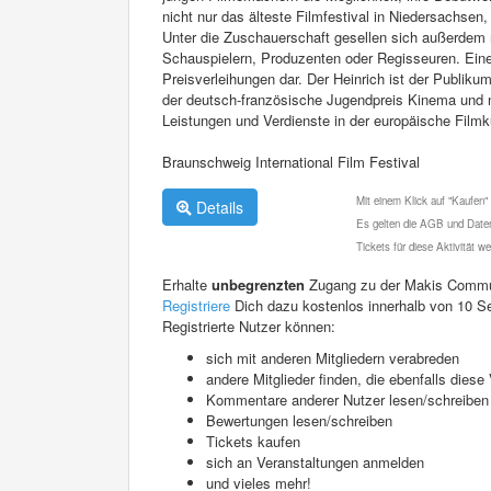
nicht nur das älteste Filmfestival in Niedersachse
Unter die Zuschauerschaft gesellen sich außerdem
Schauspielern, Produzenten oder Regisseuren. Ein
Preisverleihungen dar. Der Heinrich ist der Publik
der deutsch-französische Jugendpreis Kinema und na
Leistungen und Verdienste in der europäische Filmk
Braunschweig International Film Festival
Mit einem Klick auf "Kaufen"
Details
Es gelten die AGB und Daten
Tickets für diese Aktivität 
Erhalte
unbegrenzten
Zugang zu der Makis Commu
Registriere
Dich dazu kostenlos innerhalb von 10 S
Registrierte Nutzer können:
sich mit anderen Mitgliedern verabreden
andere Mitglieder finden, die ebenfalls die
Kommentare anderer Nutzer lesen/schreiben
Bewertungen lesen/schreiben
Tickets kaufen
sich an Veranstaltungen anmelden
und vieles mehr!