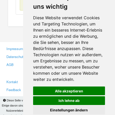
Keine Einträge
uns wichtig
Diese Website verwendet Cookies
und Targeting Technologien, um
Ihnen ein besseres Internet-Erlebnis
zu ermöglichen und die Werbung,
die Sie sehen, besser an Ihre
Bedürfnisse anzupassen. Diese
Impressum
Gewerbetreibende
Technologien nutzen wir außerdem,
Datenschutzerklärung
Investoren
um Ergebnisse zu messen, um zu
AGB
Presse
verstehen, woher unsere Besucher
Medien
kommen oder um unsere Website
weiter zu entwickeln.
Kontakt
Facebook
Feedback
Twitter
Alle akzeptieren
Fehler melden
YouTube
Diese Seite verwendet Cookies, um Informationen auf Ihrem Computer zu speichern.
Ich lehne ab
Google+
Einige davon sind notwendig, damit unsere Seite funktioniert, andere helfen uns dabei, das
Einstellungen ändern
Nutzererlebnis zu verbessern. Mit der Nutzung dieser Seite erklären Sie sich damit