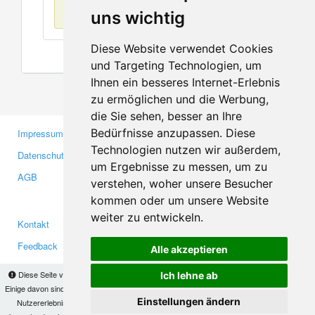
Keine Einträge
uns wichtig
Diese Website verwendet Cookies
und Targeting Technologien, um
Ihnen ein besseres Internet-Erlebnis
zu ermöglichen und die Werbung,
die Sie sehen, besser an Ihre
Bedürfnisse anzupassen. Diese
Impressum
Gewerbetreibende
Technologien nutzen wir außerdem,
Datenschutzerklärung
Investoren
um Ergebnisse zu messen, um zu
AGB
Presse
verstehen, woher unsere Besucher
Medien
kommen oder um unsere Website
weiter zu entwickeln.
Kontakt
Facebook
Feedback
Twitter
Alle akzeptieren
Fehler melden
YouTube
Diese Seite verwendet Cookies, um Informationen auf Ihrem Computer zu speichern.
Ich lehne ab
Google+
Einige davon sind notwendig, damit unsere Seite funktioniert, andere helfen uns dabei, das
Einstellungen ändern
Nutzererlebnis zu verbessern. Mit der Nutzung dieser Seite erklären Sie sich damit