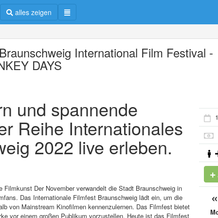
alles zeigen
Braunschweig International Film Festival -
NKEY DAYS
ern und spannende
1
er Reihe Internationales
eig 2022 live erleben.
he Filmkunst Der November verwandelt die Stadt Braunschweig in
lmfans. Das Internationale Filmfest Braunschweig lädt ein, um die
lb von Mainstream Kinofilmen kennenzulernen. Das Filmfest bietet
M
ke vor einem großen Publikum vorzustellen. Heute ist das Filmfest