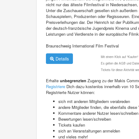
nicht nur das älteste Filmfestival in Niedersachse
Unter die Zuschauerschaft gesellen sich außerdem
Schauspielern, Produzenten oder Regisseuren. Ein
Preisverleihungen dar. Der Heinrich ist der Publik
der deutsch-französische Jugendpreis Kinema und na
Leistungen und Verdienste in der europäische Filmk
Braunschweig International Film Festival
Mit einem Klick auf "Kaufen"
Details
Es gelten die AGB und Daten
Tickets für diese Aktivität 
Erhalte
unbegrenzten
Zugang zu der Makis Commu
Registriere
Dich dazu kostenlos innerhalb von 10 S
Registrierte Nutzer können:
sich mit anderen Mitgliedern verabreden
andere Mitglieder finden, die ebenfalls die
Kommentare anderer Nutzer lesen/schreiben
Bewertungen lesen/schreiben
Tickets kaufen
sich an Veranstaltungen anmelden
und vieles mehr!