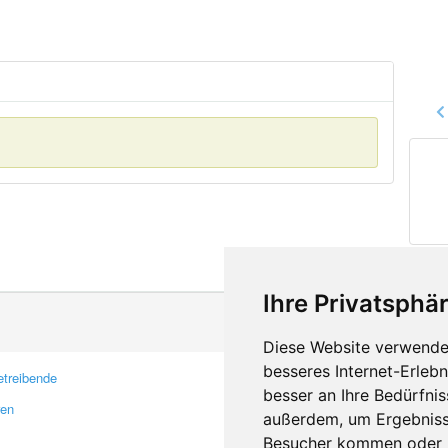
Ihre Privatsphär
Diese Website verwendet
besseres Internet-Erleb
treibende
Kontakt
besser an Ihre Bedürfni
ren
Feedback
außerdem, um Ergebniss
Fehler melden
Besucher kommen oder u