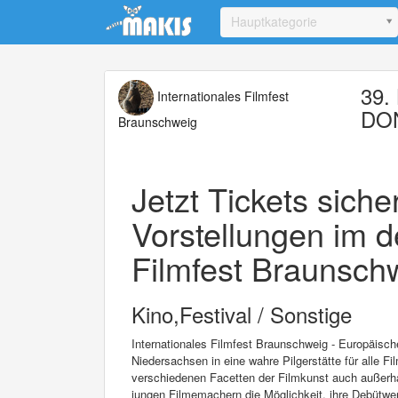
Update cookies preferences
Hauptkategorie
39. 
Internationales Filmfest
DO
Braunschweig
Jetzt Tickets sich
Vorstellungen im d
Filmfest Braunschw
Kino,Festival / Sonstige
Internationales Filmfest Braunschweig - Europäisc
Niedersachsen in eine wahre Pilgerstätte für alle Fi
verschiedenen Facetten der Filmkunst auch außerha
jungen Filmemachern die Möglichkeit, ihre Debütwer