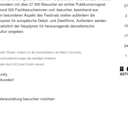
n, sondern mit über 27.500 Besucher ein echter Publikumsmagnet.
2
 rund 300 Fachbesucherinnen und -besucher, bestehend aus
en besonderen Aspekt des Festivals stellen außerdem die
3
umspreis für europäische Debüt- und Zweitfilme. Außerdem werden
1
türlich der Hauptpreis für herausragende darstellerische
ultur vergeben.
1
2
 oder "Details" verlässt Du die Internetpräsenz der Makis Community.
1
schutzbestimmungen des jeweiligen Anbieters.
werden durch AD ticket GmbH verkauft.
ASTO
nity.
ekunden!
se Veranstaltung besuchen möchten