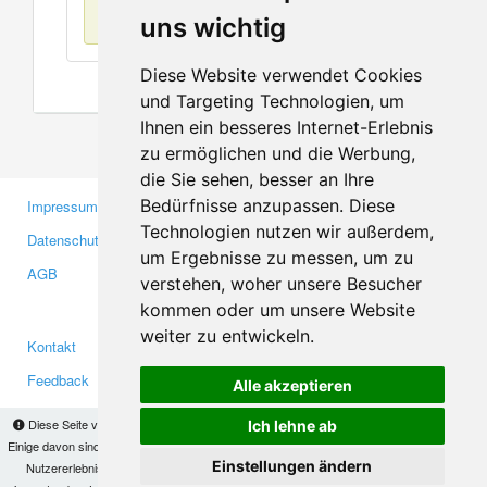
Keine Einträge
uns wichtig
Diese Website verwendet Cookies
und Targeting Technologien, um
Ihnen ein besseres Internet-Erlebnis
zu ermöglichen und die Werbung,
die Sie sehen, besser an Ihre
Bedürfnisse anzupassen. Diese
Impressum
Gewerbetreibende
Technologien nutzen wir außerdem,
Datenschutzerklärung
Investoren
um Ergebnisse zu messen, um zu
AGB
Presse
verstehen, woher unsere Besucher
Medien
kommen oder um unsere Website
weiter zu entwickeln.
Kontakt
Facebook
Feedback
Twitter
Alle akzeptieren
Fehler melden
YouTube
Diese Seite verwendet Cookies, um Informationen auf Ihrem Computer zu speichern.
Ich lehne ab
Google+
Einige davon sind notwendig, damit unsere Seite funktioniert, andere helfen uns dabei, das
Einstellungen ändern
Nutzererlebnis zu verbessern. Mit der Nutzung dieser Seite erklären Sie sich damit