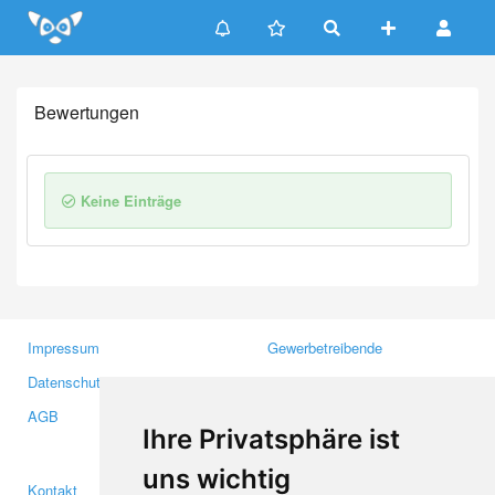
Update cookies preferences
Bewertungen
Keine Einträge
Impressum
Gewerbetreibende
Datenschutzerklärung
Investoren
AGB
Presse
Ihre Privatsphäre ist
Medien
uns wichtig
Kontakt
Facebook