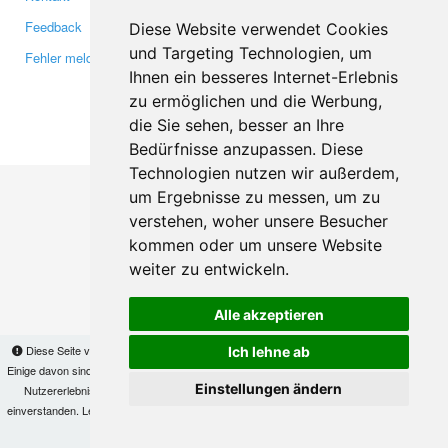
Feedback
Twitter
Diese Website verwendet Cookies
und Targeting Technologien, um
Fehler melden
YouTube
Ihnen ein besseres Internet-Erlebnis
Google+
zu ermöglichen und die Werbung,
die Sie sehen, besser an Ihre
Makis
© Copyright 2026
Bedürfnisse anzupassen. Diese
Technologien nutzen wir außerdem,
um Ergebnisse zu messen, um zu
verstehen, woher unsere Besucher
kommen oder um unsere Website
weiter zu entwickeln.
Alle akzeptieren
Diese Seite verwendet Cookies, um Informationen auf Ihrem Computer zu speichern.
Ich lehne ab
Einige davon sind notwendig, damit unsere Seite funktioniert, andere helfen uns dabei, das
Einstellungen ändern
Nutzererlebnis zu verbessern. Mit der Nutzung dieser Seite erklären Sie sich damit
einverstanden. Lesen Sie unsere
Datenschutzbestimmungen
, um mehr zur Deaktivierung
von Cookies zu erfahren.
OK