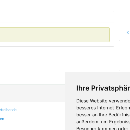
Ihre Privatsphär
Diese Website verwendet
besseres Internet-Erleb
treibende
Kontakt
besser an Ihre Bedürfni
ren
Feedback
außerdem, um Ergebniss
Fehler melden
Besucher kommen oder u