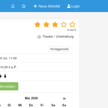
Neue Aktivität
Login
3
von
5
Theater / Unterhaltung
Fertiggestellt
5 Jul. 11:00
10,50 € p.P.
Anmelden
«
»
Mai 2026
o
Di
Mi
Do
Fr
Sa
So