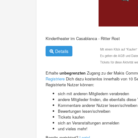
Kindertheater im Casablanca - Ritter Rost
Mit einem Klick auf "Kaufen"
Details
Es gelten die AGB und Daten
Tickets für diese Aktivität 
Erhalte
unbegrenzten
Zugang zu der Makis Commu
Registriere
Dich dazu kostenlos innerhalb von 10 S
Registrierte Nutzer können:
sich mit anderen Mitgliedern verabreden
andere Mitglieder finden, die ebenfalls die
Kommentare anderer Nutzer lesen/schreiben
Bewertungen lesen/schreiben
Tickets kaufen
sich an Veranstaltungen anmelden
und vieles mehr!
Bereits registriert?
Login!