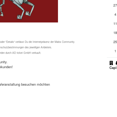
2
4
1
1
2
 oder "Details" verlässt Du die Internetpräsenz der Makis Community.
schutzbestimmungen des jeweiligen Anbieters.
1
werden durch AD ticket GmbH verkauft.
nity.
ekunden!
Capi
se Veranstaltung besuchen möchten