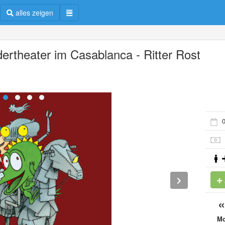
alles zeigen
dertheater im Casablanca - Ritter Rost
0
M