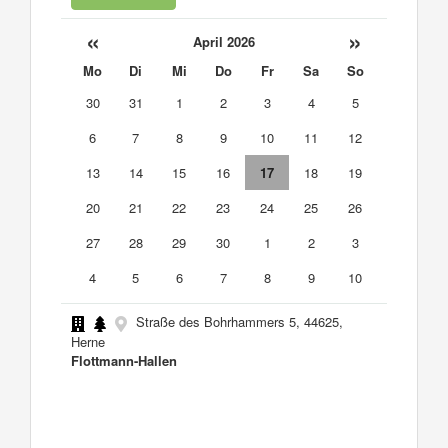
«
»
April 2026
Mo
Di
Mi
Do
Fr
Sa
So
30
31
1
2
3
4
5
6
7
8
9
10
11
12
13
14
15
16
17
18
19
20
21
22
23
24
25
26
27
28
29
30
1
2
3
4
5
6
7
8
9
10
Straße des Bohrhammers 5, 44625,
Herne
Flottmann-Hallen