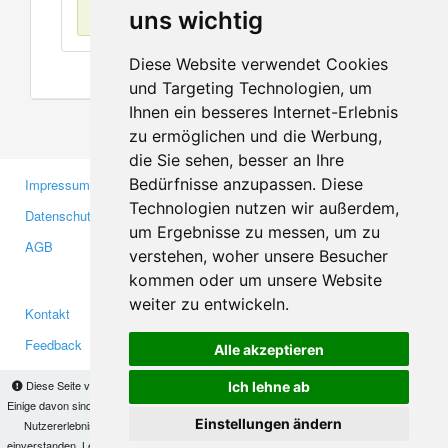
Keine Einträge
uns wichtig
Diese Website verwendet Cookies
und Targeting Technologien, um
Ihnen ein besseres Internet-Erlebnis
zu ermöglichen und die Werbung,
die Sie sehen, besser an Ihre
Bedürfnisse anzupassen. Diese
Impressum
Gewerbetreibende
Technologien nutzen wir außerdem,
Datenschutzerklärung
Investoren
um Ergebnisse zu messen, um zu
AGB
Presse
verstehen, woher unsere Besucher
Medien
kommen oder um unsere Website
weiter zu entwickeln.
Kontakt
Facebook
Feedback
Twitter
Alle akzeptieren
Fehler melden
YouTube
Diese Seite verwendet Cookies, um Informationen auf Ihrem Computer zu speichern.
Ich lehne ab
Google+
Einige davon sind notwendig, damit unsere Seite funktioniert, andere helfen uns dabei, das
Einstellungen ändern
Nutzererlebnis zu verbessern. Mit der Nutzung dieser Seite erklären Sie sich damit
einverstanden. Lesen Sie unsere
Datenschutzbestimmungen
, um mehr zur Deaktivierung