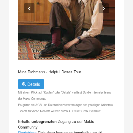
Mina Richmann - Helpful Doses Tour
Details
Mit einem Klick auf "Kaufen" oder "Details" verlässt Du die Internetpräsenz
der Makis Community.
Es gelten die AGB und Datenschutzbestimmungen des jeweiligen Anbieters.
Tickets für diese Aktivität werden durch AD ticket GmbH verkauft.
Erhalte
unbegrenzten
Zugang zu der Makis
Community.
Registriere
Dich dazu kostenlos innerhalb von 10