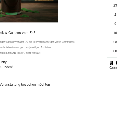
2
2
9
usik & Guiness vom Faß.
1
2
 oder "Details" verlässt Du die Internetpräsenz der Makis Community.
schutzbestimmungen des jeweiligen Anbieters.
3
werden durch AD ticket GmbH verkauft.
nity.
ekunden!
Caba
se Veranstaltung besuchen möchten