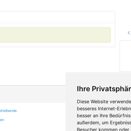
Ihre Privatsphär
Diese Website verwendet
besseres Internet-Erleb
treibende
Kontakt
besser an Ihre Bedürfni
ren
Feedback
außerdem, um Ergebniss
Fehler melden
Besucher kommen oder u