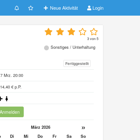
Neue Aktivität
Login
3
von
5
Sonstiges / Unterhaltung
Fertiggestellt
7 Mrz. 20:00
14,40 € p.P.
Anmelden
«
»
März 2026
o
Di
Mi
Do
Fr
Sa
So