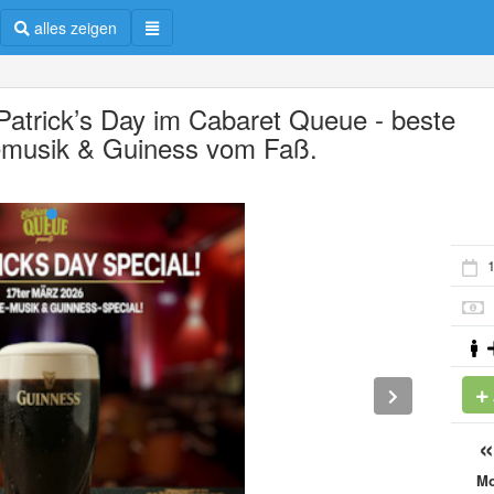
alles zeigen
 Patrick’s Day im Cabaret Queue - beste
emusik & Guiness vom Faß.
1
M