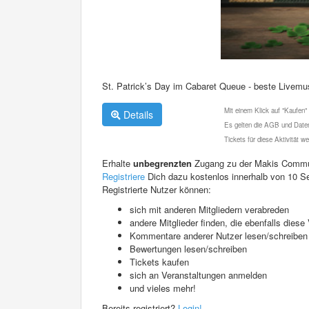
St. Patrick’s Day im Cabaret Queue - beste Livem
Mit einem Klick auf "Kaufen"
Details
Es gelten die AGB und Daten
Tickets für diese Aktivität 
Erhalte
unbegrenzten
Zugang zu der Makis Commu
Registriere
Dich dazu kostenlos innerhalb von 10 S
Registrierte Nutzer können:
sich mit anderen Mitgliedern verabreden
andere Mitglieder finden, die ebenfalls die
Kommentare anderer Nutzer lesen/schreiben
Bewertungen lesen/schreiben
Tickets kaufen
sich an Veranstaltungen anmelden
und vieles mehr!
Bereits registriert?
Login!