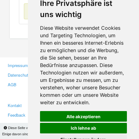
Ihre Privatsphäre ist
Keine Einträge
uns wichtig
Diese Website verwendet Cookies
und Targeting Technologien, um
Ihnen ein besseres Internet-Erlebnis
zu ermöglichen und die Werbung,
die Sie sehen, besser an Ihre
Bedürfnisse anzupassen. Diese
Impressum
Gewerbetreibende
Technologien nutzen wir außerdem,
Datenschutzerklärung
Investoren
um Ergebnisse zu messen, um zu
AGB
Presse
verstehen, woher unsere Besucher
Medien
kommen oder um unsere Website
weiter zu entwickeln.
Kontakt
Facebook
Feedback
Twitter
Alle akzeptieren
Fehler melden
YouTube
Diese Seite verwendet Cookies, um Informationen auf Ihrem Computer zu speichern.
Ich lehne ab
Google+
Einige davon sind notwendig, damit unsere Seite funktioniert, andere helfen uns dabei, das