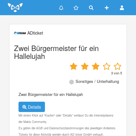
Update cookies preferences
ADticket
Zwei Bürgermeister für ein
Hallelujah
3
von
5
Sonstiges / Unterhaltung
Zwei Bürgermeister für ein Hallelujah
Details
Mit einem Klick auf "Kaufen" oder "Details" verlässt Du die Internetpräsenz
der Makis Community.
Es gelten die AGB und Datenschutzbestimmungen des jeweiligen Anbieters.
Tickets für diese Aktivität werden durch AD ticket GmbH verkauft.