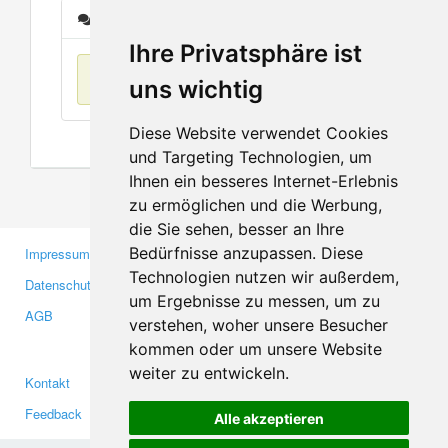
Nachrichten
Ihre Privatsphäre ist
Keine Einträge
uns wichtig
Diese Website verwendet Cookies
und Targeting Technologien, um
Ihnen ein besseres Internet-Erlebnis
zu ermöglichen und die Werbung,
die Sie sehen, besser an Ihre
Bedürfnisse anzupassen. Diese
Impressum
Gewerbetreibende
Technologien nutzen wir außerdem,
Datenschutzerklärung
Investoren
um Ergebnisse zu messen, um zu
AGB
Presse
verstehen, woher unsere Besucher
Medien
kommen oder um unsere Website
weiter zu entwickeln.
Kontakt
Facebook
Feedback
Twitter
Alle akzeptieren
Fehler melden
YouTube