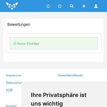
Update cookies preferences
Bewertungen
Keine Einträge
Impressum
Gewerbetreibende
Datenschutzerklärung
Investoren
AGB
Presse
Ihre Privatsphäre ist
Medien
uns wichtig
Kontakt
Facebook