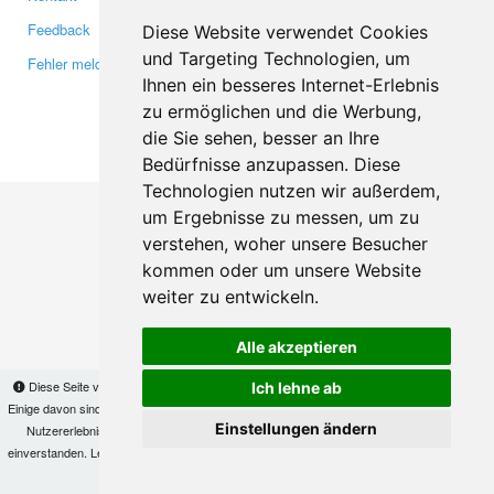
Feedback
Twitter
Diese Website verwendet Cookies
und Targeting Technologien, um
Fehler melden
YouTube
Ihnen ein besseres Internet-Erlebnis
Google+
zu ermöglichen und die Werbung,
die Sie sehen, besser an Ihre
Makis
© Copyright 2026
Bedürfnisse anzupassen. Diese
Technologien nutzen wir außerdem,
um Ergebnisse zu messen, um zu
verstehen, woher unsere Besucher
kommen oder um unsere Website
weiter zu entwickeln.
Alle akzeptieren
Diese Seite verwendet Cookies, um Informationen auf Ihrem Computer zu speichern.
Ich lehne ab
Einige davon sind notwendig, damit unsere Seite funktioniert, andere helfen uns dabei, das
Einstellungen ändern
Nutzererlebnis zu verbessern. Mit der Nutzung dieser Seite erklären Sie sich damit
einverstanden. Lesen Sie unsere
Datenschutzbestimmungen
, um mehr zur Deaktivierung
von Cookies zu erfahren.
OK