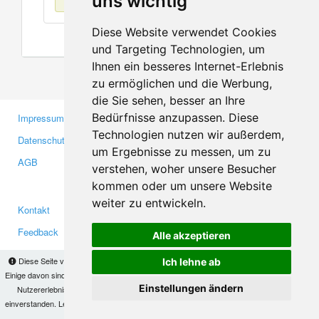
uns wichtig
Diese Website verwendet Cookies
und Targeting Technologien, um
Ihnen ein besseres Internet-Erlebnis
zu ermöglichen und die Werbung,
die Sie sehen, besser an Ihre
Bedürfnisse anzupassen. Diese
Impressum
Gewerbetreibende
Technologien nutzen wir außerdem,
Datenschutzerklärung
Investoren
um Ergebnisse zu messen, um zu
AGB
Presse
verstehen, woher unsere Besucher
Medien
kommen oder um unsere Website
weiter zu entwickeln.
Kontakt
Facebook
Feedback
Twitter
Alle akzeptieren
Fehler melden
YouTube
Diese Seite verwendet Cookies, um Informationen auf Ihrem Computer zu speichern.
Ich lehne ab
Google+
Einige davon sind notwendig, damit unsere Seite funktioniert, andere helfen uns dabei, das
Einstellungen ändern
Nutzererlebnis zu verbessern. Mit der Nutzung dieser Seite erklären Sie sich damit
einverstanden. Lesen Sie unsere
Datenschutzbestimmungen
, um mehr zur Deaktivierung
Makis
© Copyright 2026
von Cookies zu erfahren.
OK