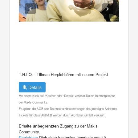
T.H.I.Q. - Tillman Herpichböhm mit neuem Projekt
Details
Mit einem Klick auf "Kaufen" oder "Details" verlässt Du die Internetpräsenz
der Makis Community.
Es gelten die AGB und Datenschutzbestimmungen des jeweiligen Anbieters.
Tickets für diese Aktivität werden durch AD ticket GmbH verkauft.
Erhalte
unbegrenzten
Zugang zu der Makis
Community.
Registriere
Dich dazu kostenlos innerhalb von 10