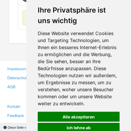
Ihre Privatsphäre ist
Keine Einträge
uns wichtig
Diese Website verwendet Cookies
und Targeting Technologien, um
Ihnen ein besseres Internet-Erlebnis
zu ermöglichen und die Werbung,
die Sie sehen, besser an Ihre
Bedürfnisse anzupassen. Diese
Impressum
Gewerbetreibende
Technologien nutzen wir außerdem,
Datenschutzerklärung
Investoren
um Ergebnisse zu messen, um zu
AGB
Presse
verstehen, woher unsere Besucher
Medien
kommen oder um unsere Website
weiter zu entwickeln.
Kontakt
Facebook
Feedback
Twitter
Alle akzeptieren
Fehler melden
YouTube
Diese Seite verwendet Cookies, um Informationen auf Ihrem Computer zu speichern.
Ich lehne ab