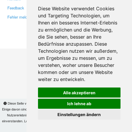
Feedback
Twitter
Diese Website verwendet Cookies
und Targeting Technologien, um
Fehler melden
YouTube
Ihnen ein besseres Internet-Erlebnis
Google+
zu ermöglichen und die Werbung,
die Sie sehen, besser an Ihre
Makis
© Copyright 2026
Bedürfnisse anzupassen. Diese
Technologien nutzen wir außerdem,
um Ergebnisse zu messen, um zu
verstehen, woher unsere Besucher
kommen oder um unsere Website
weiter zu entwickeln.
Alle akzeptieren
Diese Seite verwendet Cookies, um Informationen auf Ihrem Computer zu speichern.
Ich lehne ab
Einige davon sind notwendig, damit unsere Seite funktioniert, andere helfen uns dabei, das
Einstellungen ändern
Nutzererlebnis zu verbessern. Mit der Nutzung dieser Seite erklären Sie sich damit
einverstanden. Lesen Sie unsere
Datenschutzbestimmungen
, um mehr zur Deaktivierung
von Cookies zu erfahren.
OK