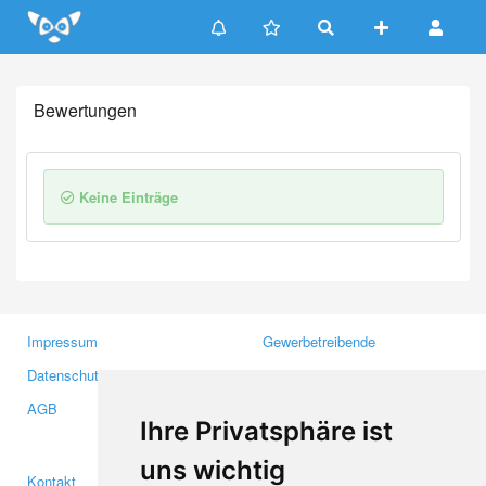
Update cookies preferences
Bewertungen
Keine Einträge
Impressum
Gewerbetreibende
Datenschutzerklärung
Investoren
AGB
Presse
Ihre Privatsphäre ist
Medien
uns wichtig
Kontakt
Facebook