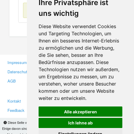
Ihre Privatsphäre ist
Keine Einträge
uns wichtig
Diese Website verwendet Cookies
und Targeting Technologien, um
Ihnen ein besseres Internet-Erlebnis
zu ermöglichen und die Werbung,
die Sie sehen, besser an Ihre
Bedürfnisse anzupassen. Diese
Impressum
Gewerbetreibende
Technologien nutzen wir außerdem,
Datenschutzerklärung
Investoren
um Ergebnisse zu messen, um zu
AGB
Presse
verstehen, woher unsere Besucher
Medien
kommen oder um unsere Website
weiter zu entwickeln.
Kontakt
Facebook
Feedback
Twitter
Alle akzeptieren
Fehler melden
YouTube
Diese Seite verwendet Cookies, um Informationen auf Ihrem Computer zu speichern.
Ich lehne ab
Google+
Einige davon sind notwendig, damit unsere Seite funktioniert, andere helfen uns dabei, das
Einstellungen ändern