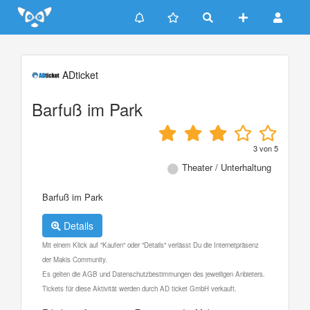
Update cookies preferences
ADticket
Barfuß im Park
3
von
5
Theater / Unterhaltung
Barfuß im Park
Details
Mit einem Klick auf "Kaufen" oder "Details" verlässt Du die Internetpräsenz
der Makis Community.
Es gelten die AGB und Datenschutzbestimmungen des jeweiligen Anbieters.
Tickets für diese Aktivität werden durch AD ticket GmbH verkauft.