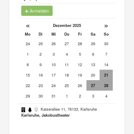
Anmelden
«
»
Dezember 2025
Mo
Di
Mi
Do
Fr
Sa
So
24
25
26
27
28
29
30
1
2
3
4
5
6
7
8
9
10
11
12
13
14
15
16
17
18
19
20
21
22
23
24
25
26
27
28
29
30
31
1
2
3
4
Kaiserallee 11, 76133, Karlsruhe
Karlsruhe, Jakobustheater