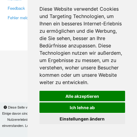
Feedback
Twitter
Diese Website verwendet Cookies
und Targeting Technologien, um
Fehler melden
YouTube
Ihnen ein besseres Internet-Erlebnis
Google+
zu ermöglichen und die Werbung,
die Sie sehen, besser an Ihre
Makis
© Copyright 2026
Bedürfnisse anzupassen. Diese
Technologien nutzen wir außerdem,
um Ergebnisse zu messen, um zu
verstehen, woher unsere Besucher
kommen oder um unsere Website
weiter zu entwickeln.
Alle akzeptieren
Diese Seite verwendet Cookies, um Informationen auf Ihrem Computer zu speichern.
Ich lehne ab
Einige davon sind notwendig, damit unsere Seite funktioniert, andere helfen uns dabei, das
Einstellungen ändern
Nutzererlebnis zu verbessern. Mit der Nutzung dieser Seite erklären Sie sich damit
einverstanden. Lesen Sie unsere
Datenschutzbestimmungen
, um mehr zur Deaktivierung
von Cookies zu erfahren.
OK