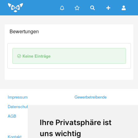
Update cookies preferences
Bewertungen
Keine Einträge
Impressum
Gewerbetreibende
Datenschutzerklärung
Investoren
AGB
Presse
Ihre Privatsphäre ist
Medien
uns wichtig
Kontakt
Facebook