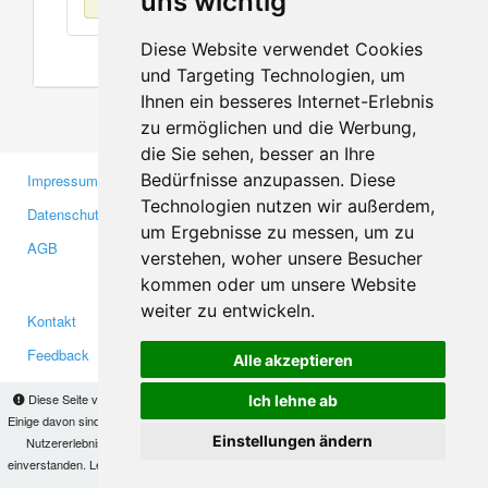
uns wichtig
Diese Website verwendet Cookies
und Targeting Technologien, um
Ihnen ein besseres Internet-Erlebnis
zu ermöglichen und die Werbung,
die Sie sehen, besser an Ihre
Bedürfnisse anzupassen. Diese
Impressum
Gewerbetreibende
Technologien nutzen wir außerdem,
Datenschutzerklärung
Investoren
um Ergebnisse zu messen, um zu
AGB
Presse
verstehen, woher unsere Besucher
Medien
kommen oder um unsere Website
weiter zu entwickeln.
Kontakt
Facebook
Feedback
Twitter
Alle akzeptieren
Fehler melden
YouTube
Diese Seite verwendet Cookies, um Informationen auf Ihrem Computer zu speichern.
Ich lehne ab
Google+
Einige davon sind notwendig, damit unsere Seite funktioniert, andere helfen uns dabei, das
Einstellungen ändern
Nutzererlebnis zu verbessern. Mit der Nutzung dieser Seite erklären Sie sich damit
einverstanden. Lesen Sie unsere
Datenschutzbestimmungen
, um mehr zur Deaktivierung
Makis
© Copyright 2026
von Cookies zu erfahren.
OK