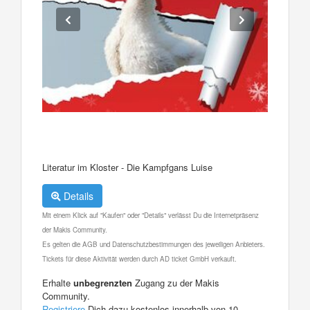
Literatur im Kloster - Die Kampfgans Luise
Details
Mit einem Klick auf "Kaufen" oder "Details" verlässt Du die Internetpräsenz
der Makis Community.
Es gelten die AGB und Datenschutzbestimmungen des jeweiligen Anbieters.
Tickets für diese Aktivität werden durch AD ticket GmbH verkauft.
Erhalte
unbegrenzten
Zugang zu der Makis
Community.
Registriere
Dich dazu kostenlos innerhalb von 10