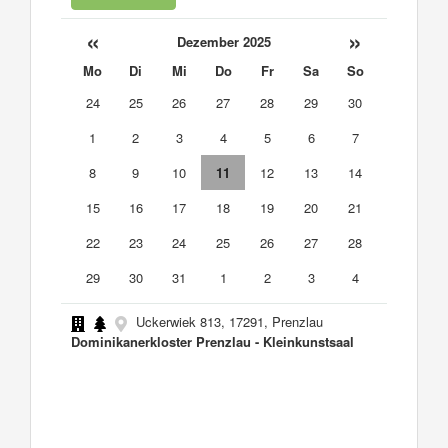
«
»
Dezember 2025
Mo
Di
Mi
Do
Fr
Sa
So
24
25
26
27
28
29
30
1
2
3
4
5
6
7
8
9
10
11
12
13
14
15
16
17
18
19
20
21
22
23
24
25
26
27
28
29
30
31
1
2
3
4
Uckerwiek 813, 17291, Prenzlau
Dominikanerkloster Prenzlau - Kleinkunstsaal