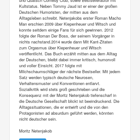
und Quatsch Comedy Club, sowie Bestsellerautor mit
Kultstatus. Neben Tommy Jaud ist er einer der großen
Deutschen Humoristen, der mitten aus dem
Alltagsleben schreibt. Netenjakobs erster Roman Macho
Man erschien 2009 über Kiepenheuer und Witsch und
konnte seitdem einige Fans für sich gewinnen. 2012
folgte der Roman Der Boss, der seinem Vorgänger in
nichts nachstand.2014 wurde dann Mit Kant-Zitaten
zum Orgasmus über Kiepenheuer und Witsch
veröffentlicht. Das Buch erzählt mitten aus dem Alltag
der Deutschen, bleibt dabei immer kritisch, humorvoll
und voller Einsicht. 2017 folgte mit
Milchschaumschläger der nächste Bestseller. Mit jedem
Satz werden typisch deutsche Neurosen,
Verhaltensmuster und Konventionen entlarvt.
Sozialkritik wird stets groß geschrieben und die
Konsequenz mit der Moritz Netenjakob tiefenscharf in
die Deutsche Gesellschaft blickt ist beeindruckend. Die
Alltagssituationen, die er entwirft und die von den
Protagonisten ad absurdum geführt werden, könnten
nicht deutscher sein.
Moritz Netenjakob