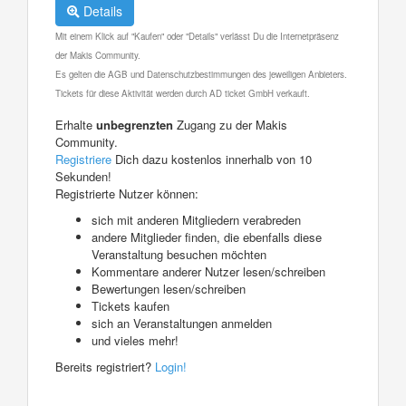
Details
Mit einem Klick auf "Kaufen" oder "Details" verlässt Du die Internetpräsenz
der Makis Community.
Es gelten die AGB und Datenschutzbestimmungen des jeweiligen Anbieters.
Tickets für diese Aktivität werden durch AD ticket GmbH verkauft.
Erhalte
unbegrenzten
Zugang zu der Makis
Community.
Registriere
Dich dazu kostenlos innerhalb von 10
Sekunden!
Registrierte Nutzer können:
sich mit anderen Mitgliedern verabreden
andere Mitglieder finden, die ebenfalls diese
Veranstaltung besuchen möchten
Kommentare anderer Nutzer lesen/schreiben
Bewertungen lesen/schreiben
Tickets kaufen
sich an Veranstaltungen anmelden
und vieles mehr!
Bereits registriert?
Login!