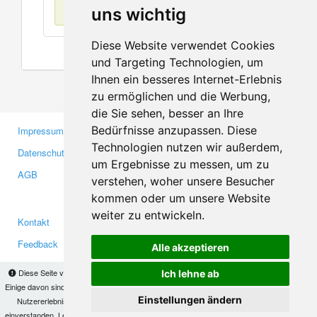
Keine Einträge
uns wichtig
Diese Website verwendet Cookies
und Targeting Technologien, um
Ihnen ein besseres Internet-Erlebnis
zu ermöglichen und die Werbung,
die Sie sehen, besser an Ihre
Bedürfnisse anzupassen. Diese
Impressum
Gewerbetreibende
Technologien nutzen wir außerdem,
Datenschutzerklärung
Investoren
um Ergebnisse zu messen, um zu
AGB
Presse
verstehen, woher unsere Besucher
Medien
kommen oder um unsere Website
weiter zu entwickeln.
Kontakt
Facebook
Feedback
Twitter
Alle akzeptieren
Fehler melden
YouTube
Diese Seite verwendet Cookies, um Informationen auf Ihrem Computer zu speichern.
Ich lehne ab
Google+
Einige davon sind notwendig, damit unsere Seite funktioniert, andere helfen uns dabei, das
Einstellungen ändern
Nutzererlebnis zu verbessern. Mit der Nutzung dieser Seite erklären Sie sich damit
einverstanden. Lesen Sie unsere
Datenschutzbestimmungen
, um mehr zur Deaktivierung