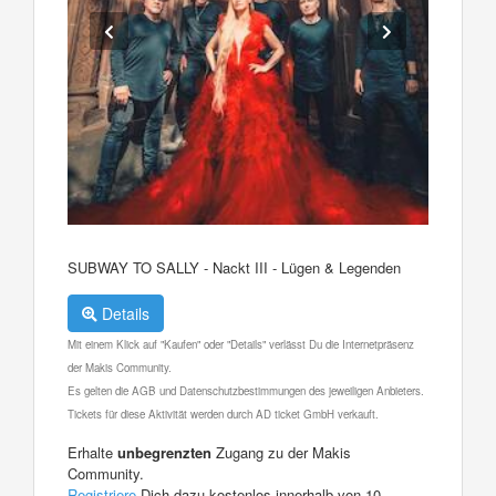
SUBWAY TO SALLY - Nackt III - Lügen & Legenden
Details
Mit einem Klick auf "Kaufen" oder "Details" verlässt Du die Internetpräsenz
der Makis Community.
Es gelten die AGB und Datenschutzbestimmungen des jeweiligen Anbieters.
Tickets für diese Aktivität werden durch AD ticket GmbH verkauft.
Erhalte
unbegrenzten
Zugang zu der Makis
Community.
Registriere
Dich dazu kostenlos innerhalb von 10