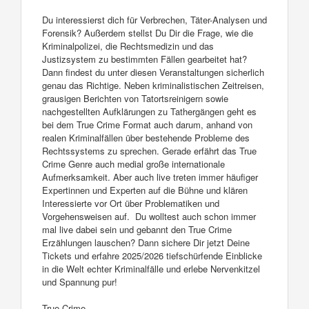
Du interessierst dich für Verbrechen, Täter-Analysen und
Forensik? Außerdem stellst Du Dir die Frage, wie die
Kriminalpolizei, die Rechtsmedizin und das
Justizsystem zu bestimmten Fällen gearbeitet hat?
Dann findest du unter diesen Veranstaltungen sicherlich
genau das Richtige. Neben kriminalistischen Zeitreisen,
grausigen Berichten von Tatortsreinigern sowie
nachgestellten Aufklärungen zu Tathergängen geht es
bei dem True Crime Format auch darum, anhand von
realen Kriminalfällen über bestehende Probleme des
Rechtssystems zu sprechen. Gerade erfährt das True
Crime Genre auch medial große internationale
Aufmerksamkeit. Aber auch live treten immer häufiger
Expertinnen und Experten auf die Bühne und klären
Interessierte vor Ort über Problematiken und
Vorgehensweisen auf. Du wolltest auch schon immer
mal live dabei sein und gebannt den True Crime
Erzählungen lauschen? Dann sichere Dir jetzt Deine
Tickets und erfahre 2025/2026 tiefschürfende Einblicke
in die Welt echter Kriminalfälle und erlebe Nervenkitzel
und Spannung pur!
True Crime