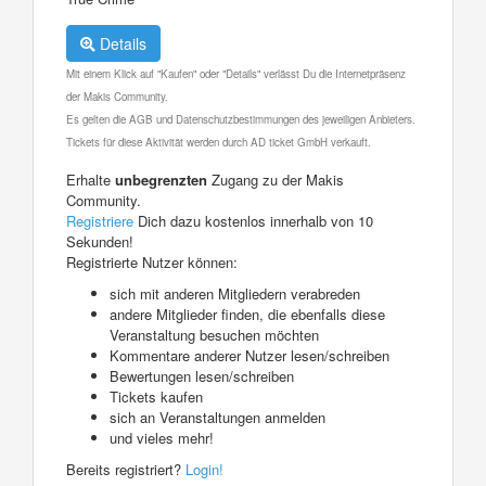
Details
Mit einem Klick auf "Kaufen" oder "Details" verlässt Du die Internetpräsenz
der Makis Community.
Es gelten die AGB und Datenschutzbestimmungen des jeweiligen Anbieters.
Tickets für diese Aktivität werden durch AD ticket GmbH verkauft.
Erhalte
unbegrenzten
Zugang zu der Makis
Community.
Registriere
Dich dazu kostenlos innerhalb von 10
Sekunden!
Registrierte Nutzer können:
sich mit anderen Mitgliedern verabreden
andere Mitglieder finden, die ebenfalls diese
Veranstaltung besuchen möchten
Kommentare anderer Nutzer lesen/schreiben
Bewertungen lesen/schreiben
Tickets kaufen
sich an Veranstaltungen anmelden
und vieles mehr!
Bereits registriert?
Login!