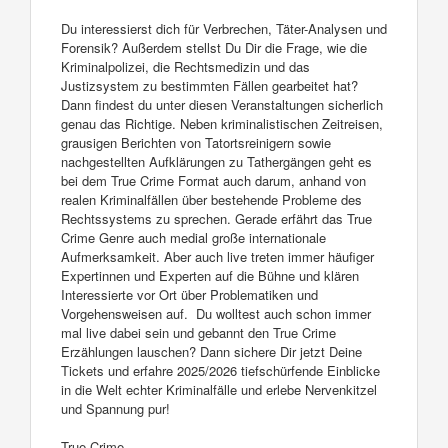
Du interessierst dich für Verbrechen, Täter-Analysen und
Forensik? Außerdem stellst Du Dir die Frage, wie die
Kriminalpolizei, die Rechtsmedizin und das
Justizsystem zu bestimmten Fällen gearbeitet hat?
Dann findest du unter diesen Veranstaltungen sicherlich
genau das Richtige. Neben kriminalistischen Zeitreisen,
grausigen Berichten von Tatortsreinigern sowie
nachgestellten Aufklärungen zu Tathergängen geht es
bei dem True Crime Format auch darum, anhand von
realen Kriminalfällen über bestehende Probleme des
Rechtssystems zu sprechen. Gerade erfährt das True
Crime Genre auch medial große internationale
Aufmerksamkeit. Aber auch live treten immer häufiger
Expertinnen und Experten auf die Bühne und klären
Interessierte vor Ort über Problematiken und
Vorgehensweisen auf. Du wolltest auch schon immer
mal live dabei sein und gebannt den True Crime
Erzählungen lauschen? Dann sichere Dir jetzt Deine
Tickets und erfahre 2025/2026 tiefschürfende Einblicke
in die Welt echter Kriminalfälle und erlebe Nervenkitzel
und Spannung pur!
True Crime