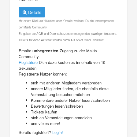
Details
Mit einem Klick auf "Kaufen" oder "Details" verlässt Du die Internetpräsenz
der Makis Community.
Es gelten die AGB und Datenschutzbestimmungen des jeweiligen Anbieters.
Tickets für diese Aktivität werden durch AD ticket GmbH verkauft.
Erhalte
unbegrenzten
Zugang zu der Makis
Community.
Registriere
Dich dazu kostenlos innerhalb von 10
Sekunden!
Registrierte Nutzer können:
sich mit anderen Mitgliedern verabreden
andere Mitglieder finden, die ebenfalls diese
Veranstaltung besuchen möchten
Kommentare anderer Nutzer lesen/schreiben
Bewertungen lesen/schreiben
Tickets kaufen
sich an Veranstaltungen anmelden
und vieles mehr!
Bereits registriert?
Login!