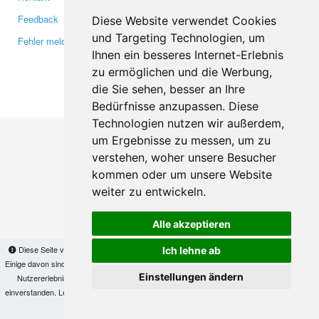
Feedback
Twitter
Diese Website verwendet Cookies
und Targeting Technologien, um
Fehler melden
YouTube
Ihnen ein besseres Internet-Erlebnis
Google+
zu ermöglichen und die Werbung,
die Sie sehen, besser an Ihre
Makis
© Copyright 2026
Bedürfnisse anzupassen. Diese
Technologien nutzen wir außerdem,
um Ergebnisse zu messen, um zu
verstehen, woher unsere Besucher
kommen oder um unsere Website
weiter zu entwickeln.
Alle akzeptieren
Diese Seite verwendet Cookies, um Informationen auf Ihrem Computer zu speichern.
Ich lehne ab
Einige davon sind notwendig, damit unsere Seite funktioniert, andere helfen uns dabei, das
Einstellungen ändern
Nutzererlebnis zu verbessern. Mit der Nutzung dieser Seite erklären Sie sich damit
einverstanden. Lesen Sie unsere
Datenschutzbestimmungen
, um mehr zur Deaktivierung
von Cookies zu erfahren.
OK