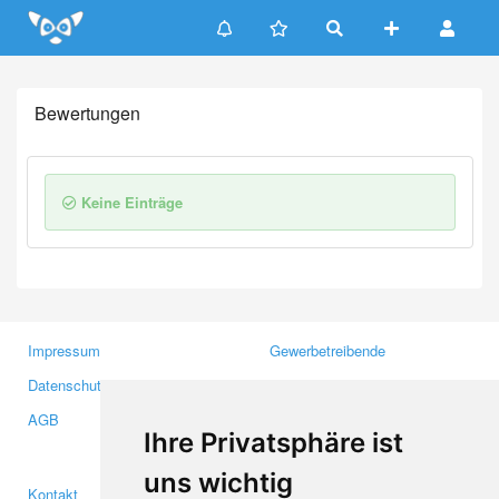
Update cookies preferences
Bewertungen
Keine Einträge
Impressum
Gewerbetreibende
Datenschutzerklärung
Investoren
AGB
Presse
Ihre Privatsphäre ist
Medien
uns wichtig
Kontakt
Facebook