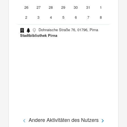
26
27
28
29
30
31
1
2
3
4
5
6
7
8
Dohnaische Straße 76, 01796, Pirna
Stadtbibliothek Pirna
Andere Aktivitäten des Nutzers