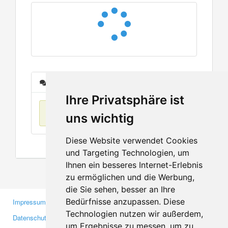
Nachrichten
Ihre Privatsphäre ist
Keine Einträge
uns wichtig
Diese Website verwendet Cookies
und Targeting Technologien, um
Ihnen ein besseres Internet-Erlebnis
zu ermöglichen und die Werbung,
die Sie sehen, besser an Ihre
Bedürfnisse anzupassen. Diese
Impressum
Gewerbetreibende
Technologien nutzen wir außerdem,
Datenschutzerklärung
Investoren
um Ergebnisse zu messen, um zu