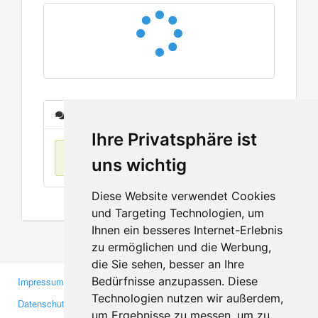
Nachrichten
Ihre Privatsphäre ist
Keine Einträge
uns wichtig
Diese Website verwendet Cookies
und Targeting Technologien, um
Ihnen ein besseres Internet-Erlebnis
zu ermöglichen und die Werbung,
die Sie sehen, besser an Ihre
Bedürfnisse anzupassen. Diese
Impressum
Gewerbetreibende
Technologien nutzen wir außerdem,
Datenschutzerklärung
Investoren
um Ergebnisse zu messen, um zu