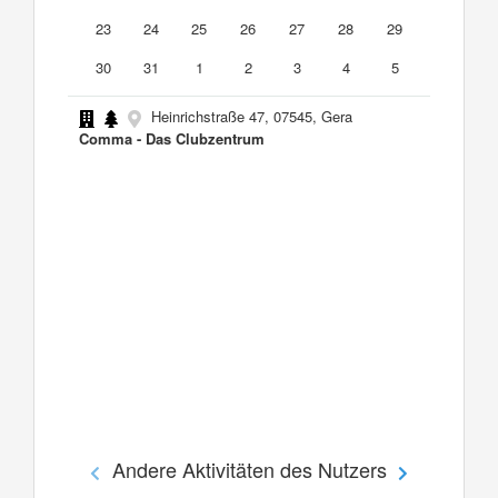
23
24
25
26
27
28
29
30
31
1
2
3
4
5
Heinrichstraße 47, 07545, Gera
Comma - Das Clubzentrum
Andere Aktivitäten des Nutzers