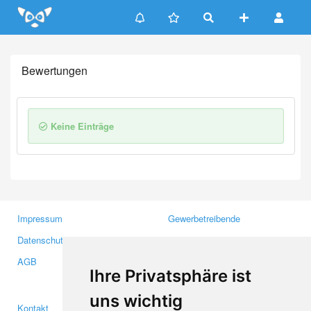
Update cookies preferences
Bewertungen
Keine Einträge
Impressum
Gewerbetreibende
Datenschutzerklärung
Investoren
AGB
Presse
Ihre Privatsphäre ist
Medien
uns wichtig
Kontakt
Facebook