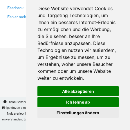
Feedback
Twitter
Diese Website verwendet Cookies
und Targeting Technologien, um
Fehler melden
YouTube
Ihnen ein besseres Internet-Erlebnis
Google+
zu ermöglichen und die Werbung,
die Sie sehen, besser an Ihre
Makis
© Copyright 2026
Bedürfnisse anzupassen. Diese
Technologien nutzen wir außerdem,
um Ergebnisse zu messen, um zu
verstehen, woher unsere Besucher
kommen oder um unsere Website
weiter zu entwickeln.
Alle akzeptieren
Diese Seite verwendet Cookies, um Informationen auf Ihrem Computer zu speichern.
Ich lehne ab
Einige davon sind notwendig, damit unsere Seite funktioniert, andere helfen uns dabei, das
Einstellungen ändern
Nutzererlebnis zu verbessern. Mit der Nutzung dieser Seite erklären Sie sich damit
einverstanden. Lesen Sie unsere
Datenschutzbestimmungen
, um mehr zur Deaktivierung
von Cookies zu erfahren.
OK