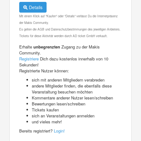
Details
Mit einem Klick auf "Kaufen" oder "Details" verlässt Du die Internetpräsenz
der Makis Community.
Es gelten die AGB und Datenschutzbestimmungen des jeweiligen Anbieters.
Tickets für diese Aktivität werden durch AD ticket GmbH verkauft.
Erhalte
unbegrenzten
Zugang zu der Makis
Community.
Registriere
Dich dazu kostenlos innerhalb von 10
Sekunden!
Registrierte Nutzer können:
sich mit anderen Mitgliedern verabreden
andere Mitglieder finden, die ebenfalls diese
Veranstaltung besuchen möchten
Kommentare anderer Nutzer lesen/schreiben
Bewertungen lesen/schreiben
Tickets kaufen
sich an Veranstaltungen anmelden
und vieles mehr!
Bereits registriert?
Login!