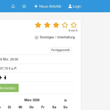
Neue Aktivität
Login
3
von
5
Sonstiges / Unterhaltung
Fertiggestellt
9 Mrz. 20:00
37,70 € p.P.
Anmelden
«
»
März 2026
o
Di
Mi
Do
Fr
Sa
So