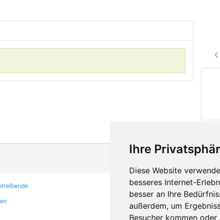
Ihre Privatsphär
Diese Website verwendet
besseres Internet-Erleb
treibende
Kontakt
besser an Ihre Bedürfni
ren
Feedback
außerdem, um Ergebniss
Fehler melden
Besucher kommen oder u