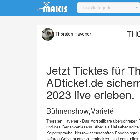
Update cookies preferences
Hauptkategorie
THO
Thorsten Havener
Jetzt Ticktes für 
ADticket.de sicher
2023 live erleben.
Bühnenshow,Varieté
Thorsten Havener - Das Vorstellbare überschreiten T
und des Gedankenlesens. Aber als Hellseher sollte
Körpersprache, Neurowissenschaften Psychologie un
tiefsten Geheimnisse zu entlocken. Und dass alles 