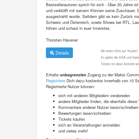
Bestsellerautoren sprich für sich - Über 20 Jahre 
und verblüfft mit seinem Können seine Zuschauer. 
ausgestrahlt wurde. Seitdem gibt es kein Zurück me
Schweiz und Österreich, sowie Shows bei RTL. Lasst
führen und schaut in euer Innerstes.
Thorsten Havener
Mit einem Klick auf "Kaufen"
Details
Es gelten die AGB und Daten
Tickets für diese Aktivität 
Erhalte
unbegrenzten
Zugang zu der Makis Commu
Registriere
Dich dazu kostenlos innerhalb von 10 S
Registrierte Nutzer können:
sich mit anderen Mitgliedern verabreden
andere Mitglieder finden, die ebenfalls die
Kommentare anderer Nutzer lesen/schreiben
Bewertungen lesen/schreiben
Tickets kaufen
sich an Veranstaltungen anmelden
und vieles mehr!