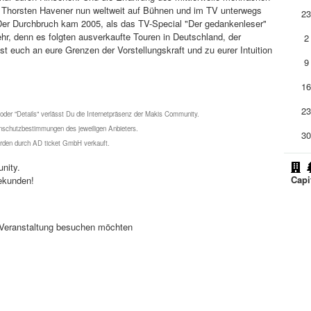
ist Thorsten Havener nun weltweit auf Bühnen und im TV unterwegs
2
Der Durchbruch kam 2005, als das TV-Special "Der gedankenleser"
hr, denn es folgten ausverkaufte Touren in Deutschland, der
2
 euch an eure Grenzen der Vorstellungskraft und zu eurer Intuition
9
1
2
 oder "Details" verlässt Du die Internetpräsenz der Makis Community.
schutzbestimmungen des jeweiligen Anbieters.
3
werden durch AD ticket GmbH verkauft.
nity.
Capi
ekunden!
se Veranstaltung besuchen möchten