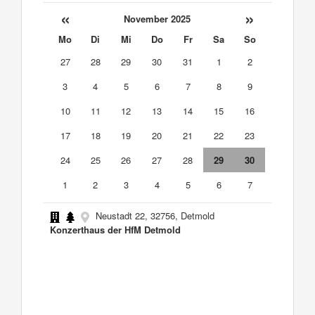
«
»
November 2025
Mo
Di
Mi
Do
Fr
Sa
So
27
28
29
30
31
1
2
3
4
5
6
7
8
9
10
11
12
13
14
15
16
17
18
19
20
21
22
23
24
25
26
27
28
29
30
1
2
3
4
5
6
7
Neustadt 22, 32756, Detmold
Konzerthaus der HfM Detmold