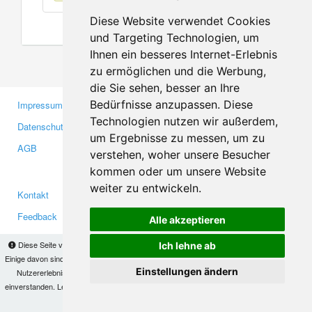
Diese Website verwendet Cookies
und Targeting Technologien, um
Ihnen ein besseres Internet-Erlebnis
zu ermöglichen und die Werbung,
die Sie sehen, besser an Ihre
Bedürfnisse anzupassen. Diese
Impressum
Gewerbetreibende
Technologien nutzen wir außerdem,
Datenschutzerklärung
Investoren
um Ergebnisse zu messen, um zu
AGB
Presse
verstehen, woher unsere Besucher
Medien
kommen oder um unsere Website
weiter zu entwickeln.
Kontakt
Facebook
Feedback
Twitter
Alle akzeptieren
Fehler melden
YouTube
Diese Seite verwendet Cookies, um Informationen auf Ihrem Computer zu speichern.
Ich lehne ab
Google+
Einige davon sind notwendig, damit unsere Seite funktioniert, andere helfen uns dabei, das
Einstellungen ändern
Nutzererlebnis zu verbessern. Mit der Nutzung dieser Seite erklären Sie sich damit
einverstanden. Lesen Sie unsere
Datenschutzbestimmungen
, um mehr zur Deaktivierung
Makis
© Copyright 2026
von Cookies zu erfahren.
OK