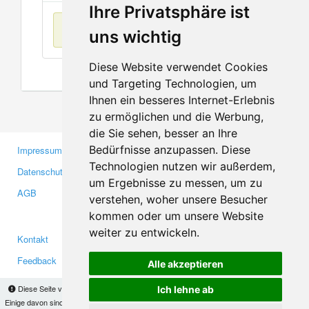
Ihre Privatsphäre ist
Keine Einträge
uns wichtig
Diese Website verwendet Cookies
und Targeting Technologien, um
Ihnen ein besseres Internet-Erlebnis
zu ermöglichen und die Werbung,
die Sie sehen, besser an Ihre
Bedürfnisse anzupassen. Diese
Impressum
Gewerbetreibende
Technologien nutzen wir außerdem,
Datenschutzerklärung
Investoren
um Ergebnisse zu messen, um zu
AGB
Presse
verstehen, woher unsere Besucher
Medien
kommen oder um unsere Website
weiter zu entwickeln.
Kontakt
Facebook
Feedback
Twitter
Alle akzeptieren
Fehler melden
YouTube
Diese Seite verwendet Cookies, um Informationen auf Ihrem Computer zu speichern.
Ich lehne ab
Einige davon sind notwendig, damit unsere Seite funktioniert, andere helfen uns dabei, das
Google+