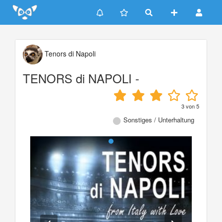
Update cookies preferences
Tenors di Napoli
TENORS di NAPOLI -
3
von
5
Sonstiges / Unterhaltung