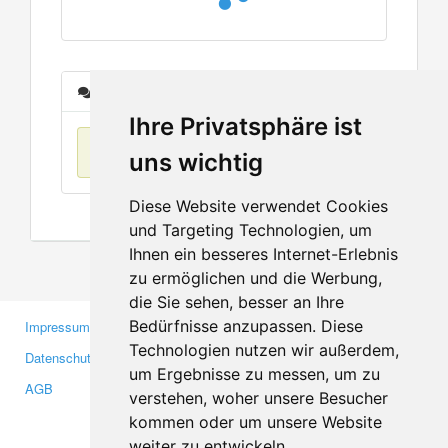
Nachrichten
Ihre Privatsphäre ist
Keine Einträge
uns wichtig
Diese Website verwendet Cookies
und Targeting Technologien, um
Ihnen ein besseres Internet-Erlebnis
zu ermöglichen und die Werbung,
die Sie sehen, besser an Ihre
Bedürfnisse anzupassen. Diese
Impressum
Gewerbetreibende
Technologien nutzen wir außerdem,
Datenschutzerklärung
Investoren
um Ergebnisse zu messen, um zu
AGB
Presse
verstehen, woher unsere Besucher
Medien
kommen oder um unsere Website
weiter zu entwickeln.