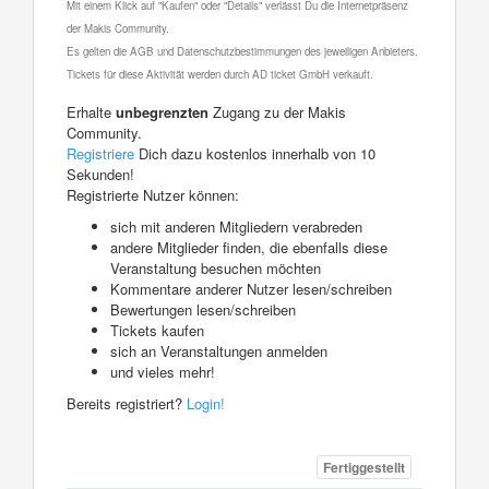
Mit einem Klick auf "Kaufen" oder "Details" verlässt Du die Internetpräsenz
der Makis Community.
Es gelten die AGB und Datenschutzbestimmungen des jeweiligen Anbieters.
Tickets für diese Aktivität werden durch AD ticket GmbH verkauft.
Erhalte
unbegrenzten
Zugang zu der Makis
Community.
Registriere
Dich dazu kostenlos innerhalb von 10
Sekunden!
Registrierte Nutzer können:
sich mit anderen Mitgliedern verabreden
andere Mitglieder finden, die ebenfalls diese
Veranstaltung besuchen möchten
Kommentare anderer Nutzer lesen/schreiben
Bewertungen lesen/schreiben
Tickets kaufen
sich an Veranstaltungen anmelden
und vieles mehr!
Bereits registriert?
Login!
Fertiggestellt