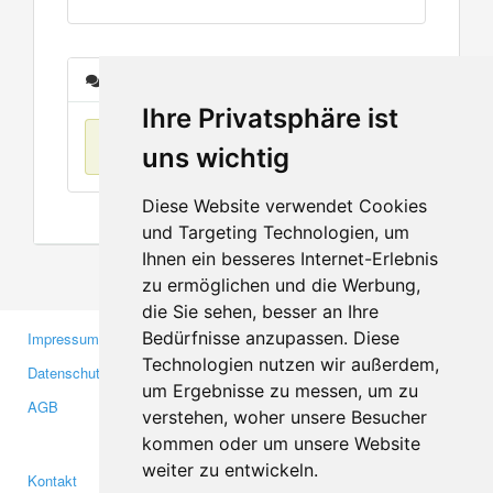
Nachrichten
Ihre Privatsphäre ist
Keine Einträge
uns wichtig
Diese Website verwendet Cookies
und Targeting Technologien, um
Ihnen ein besseres Internet-Erlebnis
zu ermöglichen und die Werbung,
die Sie sehen, besser an Ihre
Bedürfnisse anzupassen. Diese
Impressum
Gewerbetreibende
Technologien nutzen wir außerdem,
Datenschutzerklärung
Investoren
um Ergebnisse zu messen, um zu
AGB
Presse
verstehen, woher unsere Besucher
Medien
kommen oder um unsere Website
weiter zu entwickeln.
Kontakt
Facebook