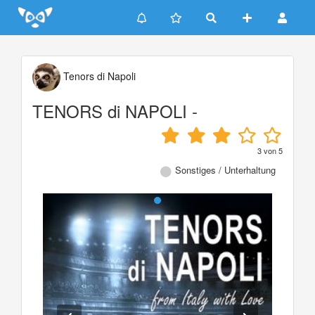
Update cookies preferences
Tenors di Napoli
TENORS di NAPOLI -
3
von
5
Sonstiges / Unterhaltung