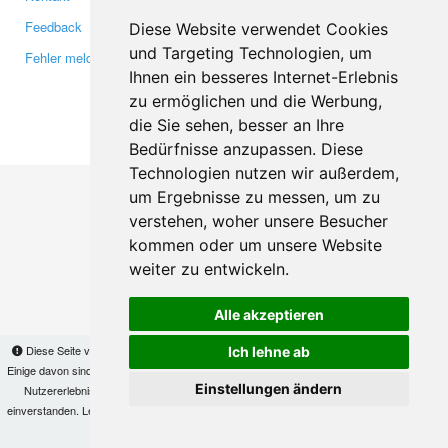
Feedback
Twitter
Diese Website verwendet Cookies
und Targeting Technologien, um
Fehler melden
YouTube
Ihnen ein besseres Internet-Erlebnis
Google+
zu ermöglichen und die Werbung,
die Sie sehen, besser an Ihre
Makis
© Copyright 2026
Bedürfnisse anzupassen. Diese
Technologien nutzen wir außerdem,
um Ergebnisse zu messen, um zu
verstehen, woher unsere Besucher
kommen oder um unsere Website
weiter zu entwickeln.
Alle akzeptieren
Diese Seite verwendet Cookies, um Informationen auf Ihrem Computer zu speichern.
Ich lehne ab
Einige davon sind notwendig, damit unsere Seite funktioniert, andere helfen uns dabei, das
Einstellungen ändern
Nutzererlebnis zu verbessern. Mit der Nutzung dieser Seite erklären Sie sich damit
einverstanden. Lesen Sie unsere
Datenschutzbestimmungen
, um mehr zur Deaktivierung
von Cookies zu erfahren.
OK