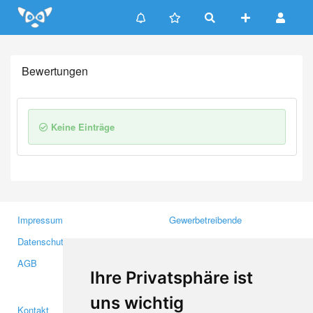
Update cookies preferences
Bewertungen
Keine Einträge
Impressum
Gewerbetreibende
Datenschutzerklärung
Investoren
AGB
Presse
Ihre Privatsphäre ist
Medien
uns wichtig
Kontakt
Facebook