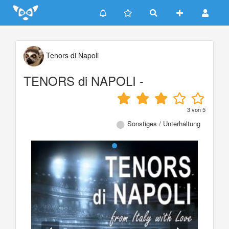
Update cookies preferences
Tenors di Napoli
TENORS di NAPOLI -
3
von
5
Sonstiges / Unterhaltung