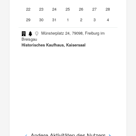
22
23
24
25
26
27
28
29
30
31
1
2
3
4
Münsterplatz 24, 79098, Freiburg im
Breisgau
Historisches Kaufhaus, Kaisersaal
Andere Aktivitäten des Nutzers