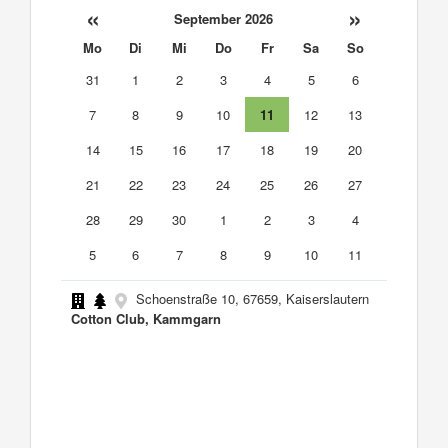
«
»
September 2026
Mo
Di
Mi
Do
Fr
Sa
So
31
1
2
3
4
5
6
7
8
9
10
11
12
13
14
15
16
17
18
19
20
21
22
23
24
25
26
27
28
29
30
1
2
3
4
5
6
7
8
9
10
11
Schoenstraße 10, 67659, Kaiserslautern
Cotton Club, Kammgarn