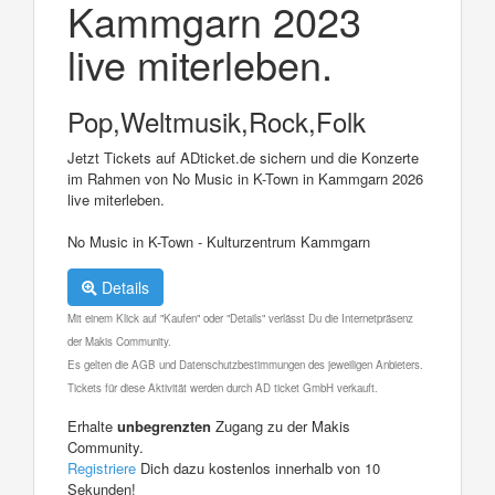
Kammgarn 2023
live miterleben.
Pop,Weltmusik,Rock,Folk
Jetzt Tickets auf ADticket.de sichern und die Konzerte
im Rahmen von No Music in K-Town in Kammgarn 2026
live miterleben.
No Music in K-Town - Kulturzentrum Kammgarn
Details
Mit einem Klick auf "Kaufen" oder "Details" verlässt Du die Internetpräsenz
der Makis Community.
Es gelten die AGB und Datenschutzbestimmungen des jeweiligen Anbieters.
Tickets für diese Aktivität werden durch AD ticket GmbH verkauft.
Erhalte
unbegrenzten
Zugang zu der Makis
Community.
Registriere
Dich dazu kostenlos innerhalb von 10
Sekunden!