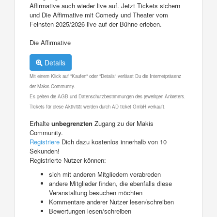
Affirmative auch wieder live auf. Jetzt Tickets sichern
und Die Affirmative mit Comedy und Theater vom
Feinsten 2025/2026 live auf der Bühne erleben.
Die Affirmative
Details
Mit einem Klick auf "Kaufen" oder "Details" verlässt Du die Internetpräsenz
der Makis Community.
Es gelten die AGB und Datenschutzbestimmungen des jeweiligen Anbieters.
Tickets für diese Aktivität werden durch AD ticket GmbH verkauft.
Erhalte
unbegrenzten
Zugang zu der Makis
Community.
Registriere
Dich dazu kostenlos innerhalb von 10
Sekunden!
Registrierte Nutzer können:
sich mit anderen Mitgliedern verabreden
andere Mitglieder finden, die ebenfalls diese
Veranstaltung besuchen möchten
Kommentare anderer Nutzer lesen/schreiben
Bewertungen lesen/schreiben