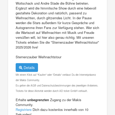
Woitschack und Andre Stade die Bühne betreten.
Ergänzt wird die himmlische Show durch eine liebevoll
gestaltete Dekoration und natürlich, passend zu
Weihnachten, durch glitzerndes Licht. In der Pause
werden die Stars außerdem für kurze Gespräche und
Autogramme ihren Fans zur Verfügung stehen. Wer sich
die Wartezeit auf Weihnachten mit Musik und Freude
versüßen will, ist hier also genau richtig. Mit unseren
Tickets erleben Sie die "Sternenzauber Weihnachtstour"
2025/2026 live!
Sternenzauber Weihnachtstour
Details
Mit einem Klick auf "Kaufen" oder "Details" verlässt Du die Internetpräsenz
der Makis Community.
Es gelten die AGB und Datenschutzbestimmungen des jeweiligen Anbieters.
Tickets für diese Aktivität werden durch AD ticket GmbH verkauft.
Erhalte
unbegrenzten
Zugang zu der Makis
Community.
Registriere
Dich dazu kostenlos innerhalb von 10
Sekunden!