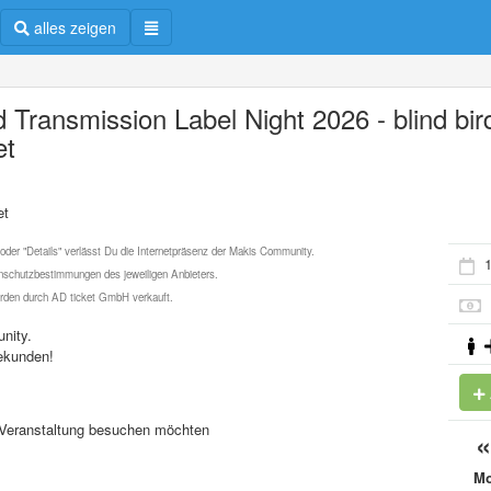
alles zeigen
d Transmission Label Night 2026 - blind bir
et
et
 oder "Details" verlässt Du die Internetpräsenz der Makis Community.
1
schutzbestimmungen des jeweiligen Anbieters.
werden durch AD ticket GmbH verkauft.
nity.
ekunden!
se Veranstaltung besuchen möchten
M