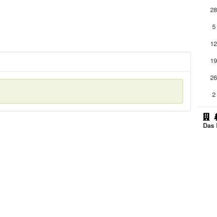
2
5
1
1
2
2
Das 