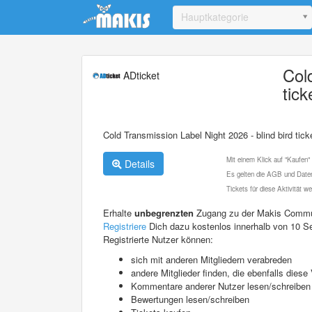
Update cookies preferences
Hauptkategorie
Col
ADticket
tick
Cold Transmission Label Night 2026 - blind bird tick
Mit einem Klick auf "Kaufen"
Details
Es gelten die AGB und Daten
Tickets für diese Aktivität 
Erhalte
unbegrenzten
Zugang zu der Makis Commu
Registriere
Dich dazu kostenlos innerhalb von 10 S
Registrierte Nutzer können:
sich mit anderen Mitgliedern verabreden
andere Mitglieder finden, die ebenfalls die
Kommentare anderer Nutzer lesen/schreiben
Bewertungen lesen/schreiben