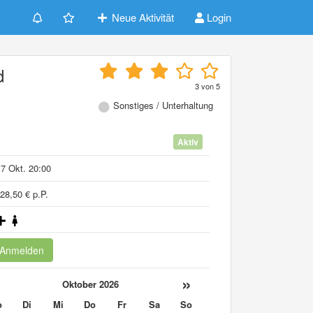
Neue Aktivität
Login
d
3
von
5
Sonstiges / Unterhaltung
Aktiv
7 Okt. 20:00
28,50 € p.P.
Anmelden
«
»
Oktober 2026
o
Di
Mi
Do
Fr
Sa
So