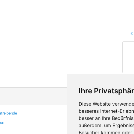
Ihre Privatsphär
Diese Website verwendet
besseres Internet-Erleb
treibende
Kontakt
besser an Ihre Bedürfni
ren
Feedback
außerdem, um Ergebniss
Fehler melden
Besucher kommen oder u