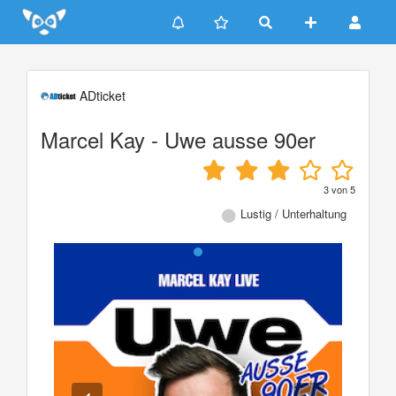
Update cookies preferences
ADticket
Marcel Kay - Uwe ausse 90er
3
von
5
Lustig / Unterhaltung