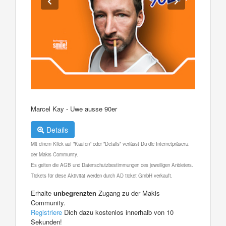
Marcel Kay - Uwe ausse 90er
Details
Mit einem Klick auf "Kaufen" oder "Details" verlässt Du die Internetpräsenz
der Makis Community.
Es gelten die AGB und Datenschutzbestimmungen des jeweiligen Anbieters.
Tickets für diese Aktivität werden durch AD ticket GmbH verkauft.
Erhalte
unbegrenzten
Zugang zu der Makis
Community.
Registriere
Dich dazu kostenlos innerhalb von 10
Sekunden!