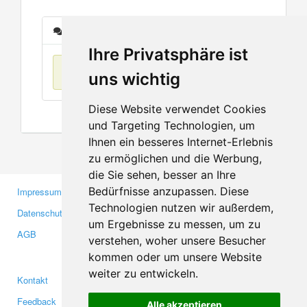
Nachrichten
Ihre Privatsphäre ist
Keine Einträge
uns wichtig
Diese Website verwendet Cookies
und Targeting Technologien, um
Ihnen ein besseres Internet-Erlebnis
zu ermöglichen und die Werbung,
die Sie sehen, besser an Ihre
Bedürfnisse anzupassen. Diese
Impressum
Gewerbetreibende
Technologien nutzen wir außerdem,
Datenschutzerklärung
Investoren
um Ergebnisse zu messen, um zu
AGB
Presse
verstehen, woher unsere Besucher
Medien
kommen oder um unsere Website
weiter zu entwickeln.
Kontakt
Facebook
Feedback
Twitter
Alle akzeptieren