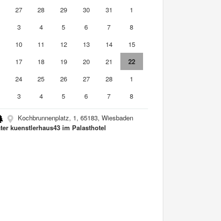
6
27
28
29
30
31
1
3
4
5
6
7
8
10
11
12
13
14
15
6
17
18
19
20
21
22
3
24
25
26
27
28
1
3
4
5
6
7
8
Kochbrunnenplatz, 1, 65183, Wiesbaden
ter kuenstlerhaus43 im Palasthotel