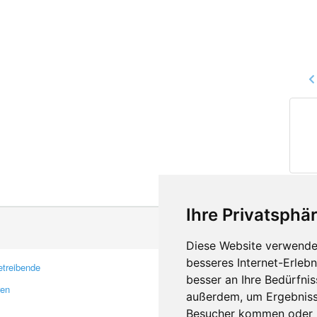
Ihre Privatsphär
Diese Website verwendet
besseres Internet-Erleb
treibende
Kontakt
besser an Ihre Bedürfni
ren
Feedback
außerdem, um Ergebniss
Fehler melden
Besucher kommen oder u