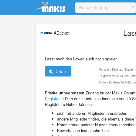
Update cookies preferences
Hauptkategorie
Las
ADticket
Lasst mich den Löwen auch noch spielen
Mit einem Klick auf "Kaufen"
Details
Es gelten die AGB und Daten
Tickets für diese Aktivität 
Erhalte
unbegrenzten
Zugang zu der Makis Commu
Registriere
Dich dazu kostenlos innerhalb von 10 S
Registrierte Nutzer können:
sich mit anderen Mitgliedern verabreden
andere Mitglieder finden, die ebenfalls die
Kommentare anderer Nutzer lesen/schreiben
Bewertungen lesen/schreiben