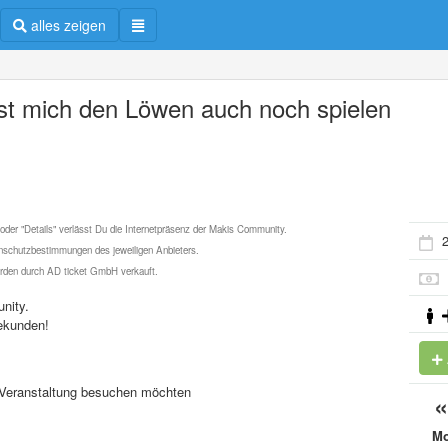
alles zeigen
st mich den Löwen auch noch spielen
 oder "Details" verlässt Du die Internetpräsenz der Makis Community.
2
schutzbestimmungen des jeweiligen Anbieters.
werden durch AD ticket GmbH verkauft.
nity.
ekunden!
se Veranstaltung besuchen möchten
M