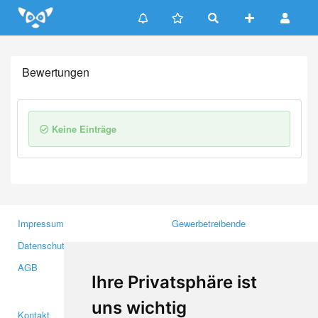
Update cookies preferences
Bewertungen
Keine Einträge
Impressum
Gewerbetreibende
Datenschutzerklärung
Investoren
AGB
Presse
Ihre Privatsphäre ist
Medien
uns wichtig
Kontakt
Facebook