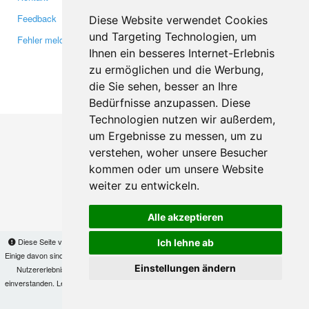
Feedback
Twitter
Diese Website verwendet Cookies
und Targeting Technologien, um
Fehler melden
YouTube
Ihnen ein besseres Internet-Erlebnis
Google+
zu ermöglichen und die Werbung,
die Sie sehen, besser an Ihre
Makis
© Copyright 2026
Bedürfnisse anzupassen. Diese
Technologien nutzen wir außerdem,
um Ergebnisse zu messen, um zu
verstehen, woher unsere Besucher
kommen oder um unsere Website
weiter zu entwickeln.
Alle akzeptieren
Diese Seite verwendet Cookies, um Informationen auf Ihrem Computer zu speichern.
Ich lehne ab
Einige davon sind notwendig, damit unsere Seite funktioniert, andere helfen uns dabei, das
Einstellungen ändern
Nutzererlebnis zu verbessern. Mit der Nutzung dieser Seite erklären Sie sich damit
einverstanden. Lesen Sie unsere
Datenschutzbestimmungen
, um mehr zur Deaktivierung
von Cookies zu erfahren.
OK