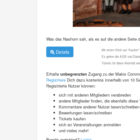
Was das Nashorn sah, als es auf die andere Seite
Mit einem Klick auf "Kaufen"
Details
Es gelten die AGB und Daten
Tickets für diese Aktivität 
Erhalte
unbegrenzten
Zugang zu der Makis Commu
Registriere
Dich dazu kostenlos innerhalb von 10 S
Registrierte Nutzer können:
sich mit anderen Mitgliedern verabreden
andere Mitglieder finden, die ebenfalls die
Kommentare anderer Nutzer lesen/schreiben
Bewertungen lesen/schreiben
Tickets kaufen
sich an Veranstaltungen anmelden
und vieles mehr!
Bereits registriert?
Login!