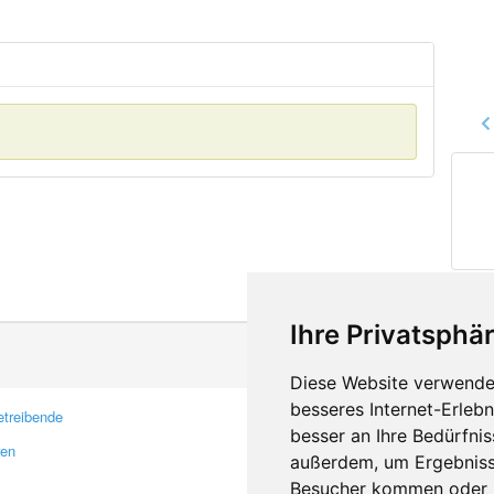
Ihre Privatsphär
Diese Website verwendet
besseres Internet-Erleb
treibende
Kontakt
besser an Ihre Bedürfni
ren
Feedback
außerdem, um Ergebniss
Fehler melden
Besucher kommen oder u