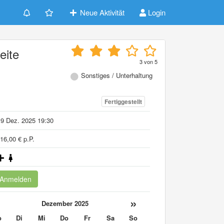
Neue Aktivität
Login
eite
3
von
5
Sonstiges / Unterhaltung
Fertiggestellt
9 Dez. 2025 19:30
16,00 € p.P.
Anmelden
«
»
Dezember 2025
o
Di
Mi
Do
Fr
Sa
So