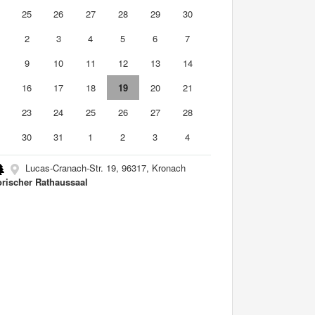
4
25
26
27
28
29
30
2
3
4
5
6
7
9
10
11
12
13
14
5
16
17
18
19
20
21
2
23
24
25
26
27
28
9
30
31
1
2
3
4
Lucas-Cranach-Str. 19, 96317, Kronach
orischer Rathaussaal