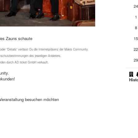
2
1
8
 des Zauns schaute
1
2
 oder "Details" verlässt Du die Internetpräsenz der Makis Community.
schutzbestimmungen des jeweiligen Anbieters.
2
werden durch AD ticket GmbH verkauft.
nity.
ekunden!
Hist
se Veranstaltung besuchen möchten