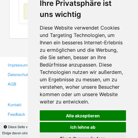
Ihre Privatsphäre ist
Keine Einträge
uns wichtig
Diese Website verwendet Cookies
und Targeting Technologien, um
Ihnen ein besseres Internet-Erlebnis
zu ermöglichen und die Werbung,
die Sie sehen, besser an Ihre
Bedürfnisse anzupassen. Diese
Impressum
Gewerbetreibende
Technologien nutzen wir außerdem,
Datenschutzerklärung
Investoren
um Ergebnisse zu messen, um zu
AGB
Presse
verstehen, woher unsere Besucher
Medien
kommen oder um unsere Website
weiter zu entwickeln.
Kontakt
Facebook
Feedback
Twitter
Alle akzeptieren
Fehler melden
YouTube
Diese Seite verwendet Cookies, um Informationen auf Ihrem Computer zu speichern.
Ich lehne ab
Google+
Einige davon sind notwendig, damit unsere Seite funktioniert, andere helfen uns dabei, das